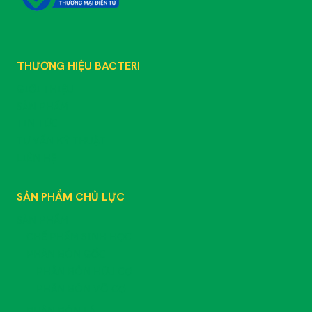
THƯƠNG HIỆU BACTERI
GIỚI THIỆU
SẢN PHẨM
TIN TỨC
TƯ VẤN KỸ THUẬT
LIÊN HỆ
SẢN PHẨM CHỦ LỰC
SẢN PHẨM
CHẾ PHẨM SINH HỌC
PHÂN BÓN GỐC
PHÂN BÓN HỮU CƠ
PHÂN BÓN VÔ CƠ
PHÂN BÓN LÁ