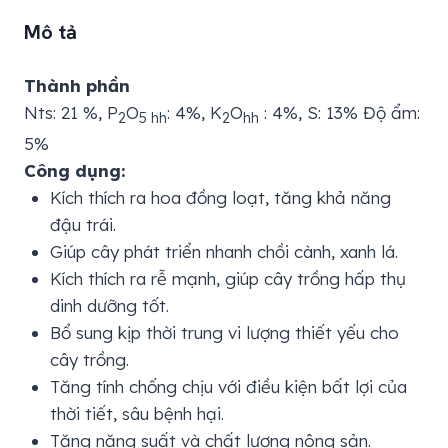
Mô tả
Thành phần
Nts: 21 %, P
O
: 4%, K
O
: 4%, S: 13% Độ ẩm:
2
5 hh
2
hh
5%
Công dụng:
Kích thích ra hoa đồng loạt, tăng khả năng
đậu trái.
Giúp cây phát triển nhanh chồi cành, xanh lá.
Kích thích ra rễ mạnh, giúp cây trồng hấp thụ
dinh dưỡng tốt.
Bổ sung kịp thời trung vi lượng thiết yếu cho
cây trồng.
Tăng tính chống chịu với điều kiện bất lợi của
thời tiết, sâu bệnh hại.
Tăng năng suất và chất lượng nông sản.