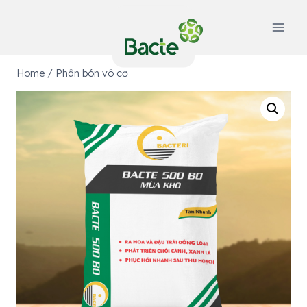
Skip
to
content
Home
/
Phân bón vô cơ