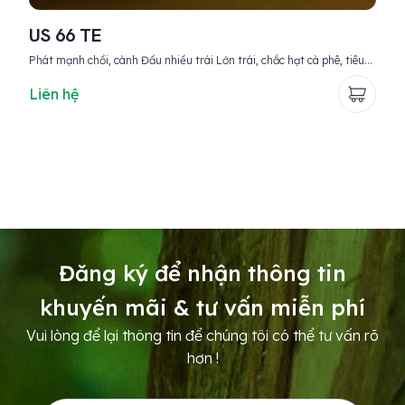
US 66 TE
B
Phát mạnh chồi, cành Đầu nhiều trái Lớn trái, chắc hạt cà phê, tiêu
Bacte
Giảm rụng trái Mập đồng, chắc tới cậy
trái Bacte K39 Khắc phục vàng lá, xoắn đọt, khô 
hiện 
Liên hệ
Li
đơ
Đăng ký để nhận thông tin
khuyến mãi & tư vấn miễn phí
Vui lòng để lại thông tin để chúng tôi có thể tư vấn rõ
hơn !