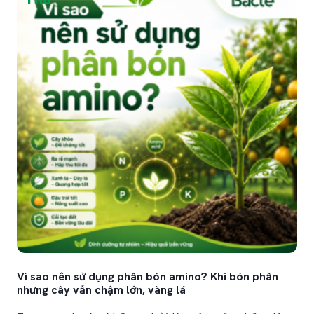
lá, đọt ra yếu, trái lớn chậm, rễ tơ ít hoặc phục
hồi...
Vì sao nên sử dụng phân bón amino? Khi bón phân
nhưng cây vẫn chậm lớn, vàng lá