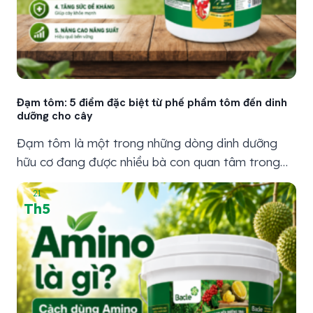
Đạm tôm: 5 điểm đặc biệt từ phế phẩm tôm đến dinh
dưỡng cho cây
Đạm tôm là một trong những dòng dinh dưỡng
hữu cơ đang được nhiều bà con quan tâm trong
quá trình chăm sóc cây trồng. Từ nguồn phụ phẩm
21
tôm, qua quá trình xử lý phù hợp, đạm tôm có thể
Th5
trở thành nguồn dinh dưỡng giúp cây hấp thu tốt
hơn, hỗ trợ nuôi...