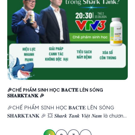
🎉CHẾ PHẨM SINH HỌC 𝐁𝐀𝐂𝐓𝐄 LÊN SÓNG
𝐒𝐇𝐀𝐑𝐊𝐓𝐀𝐍𝐊 🎉
🎉CHẾ PHẨM SINH HỌC 𝐁𝐀𝐂𝐓𝐄 LÊN SÓNG
𝐒𝐇𝐀𝐑𝐊𝐓𝐀𝐍𝐊 🎉 💥 𝑺𝒉𝒂𝒓𝒌 𝑻𝒂𝒏𝒌 𝑽𝒊𝒆̣̂𝒕 𝑵𝒂𝒎 là chương
trình truyền hình thực tế kinh doanh được phát
sóng trên 𝐕𝐓𝐕 từ năm 2017. Chương trình 2 lần