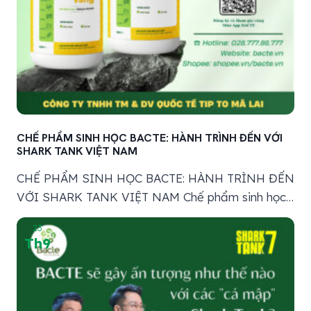
CHẾ PHẨM SINH HỌC BACTE: HÀNH TRÌNH ĐẾN VỚI
SHARK TANK VIỆT NAM
CHẾ PHẨM SINH HỌC BACTE: HÀNH TRÌNH ĐẾN
VỚI SHARK TANK VIỆT NAM Chế phẩm sinh học
BACTE đã chính thức lên sóng chương trình Shark
23
Tank Việt Nam Mở ra một chương mới cho hành
Th9
trình phát triển của sản phẩm. Được hình thành từ
những trăn trở và nhu cầu thực tế trong...