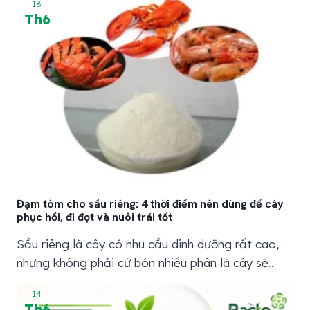
18
sức, lá không xanh bền, đọt ra yếu hoặc trái nuôi
Th6
chậm. Nói dễ hiểu, amino giống như nhóm dinh
dưỡng giúp cây có thêm “sức”...
Đạm tôm cho sầu riêng: 4 thời điểm nên dùng để cây
phục hồi, đi đọt và nuôi trái tốt
Sầu riêng là cây có nhu cầu dinh dưỡng rất cao,
nhưng không phải cứ bón nhiều phân là cây sẽ
khỏe. Thực tế ở nhiều vườn, bà con đã bón đủ
14
NPK, hữu cơ, trung vi lượng nhưng cây vẫn vàng
Th6