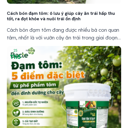
Cách bón đạm tôm: 6 lưu ý giúp cây ăn trái hấp thu
tốt, ra đọt khỏe và nuôi trái ổn định
Cách bón đạm tôm đang được nhiều bà con quan
tâm, nhất là với vườn cây ăn trái trong giai đoạn
ra đọt, ra hoa, nuôi trái, sau thu hoạch hoặc cần
25
phục hồi sau thời tiết bất lợi. Bởi thực tế làm vườn
Th5
cho thấy, cây muốn xanh lá, ra đọt đều, nuôi trái...