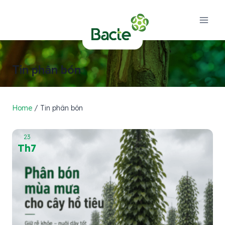
Skip
to
content
Tin phân bón
Home
/
Tin phân bón
23
Th7