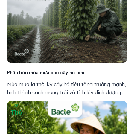
Phân bón mùa mưa cho cây hồ tiêu
Mùa mưa là thời kỳ cây hồ tiêu tăng trưởng mạnh,
hình thành cành mang trái và tích lũy dinh dưỡng
cho quá trình nuôi hạt. Nước mưa giúp đất đủ ẩm,
28
nhưng đồng thời làm thay đổi độ thoáng khí, pH
Th6
và khả năng giữ dinh dưỡng của vùng rễ. Trên đất
dốc hoặc...