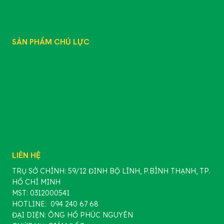
TƯ VẤN KỸ THUẬT
LIÊN HỆ
SẢN PHẨM CHỦ LỰC
SẢN PHẨM
CHẾ PHẨM SINH HỌC
PHÂN BÓN GỐC
PHÂN BÓN HỮU CƠ
PHÂN BÓN VÔ CƠ
PHÂN BÓN LÁ
LIÊN HỆ
TRỤ SỞ CHÍNH: 59/12 ĐINH BỘ LĨNH, P.BÌNH THẠNH, TP.
HỒ CHÍ MINH
MST: 0312000541
HOTLINE: 094 240 67 68
ĐẠI DIỆN: ÔNG HỒ PHÚC NGUYÊN