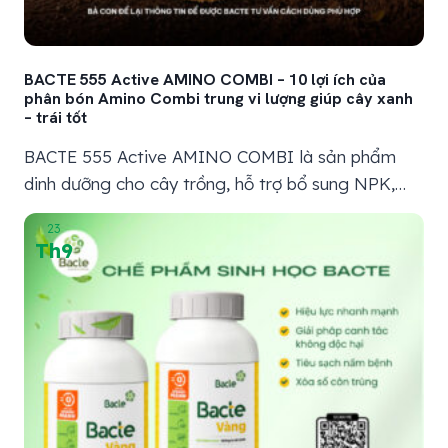
BACTE 555 Active AMINO COMBI – 10 lợi ích của
phân bón Amino Combi trung vi lượng giúp cây xanh
– trái tốt
BACTE 555 Active AMINO COMBI là sản phẩm
dinh dưỡng cho cây trồng, hỗ trợ bổ sung NPK,
amino, trung vi lượng và phụ gia đặc hiệu khác,
23
giúp cây xanh lá, mập chồi, phục hồi sau suy và
Th9
dưỡng trái ổn định hơn. Trong quá trình chăm sóc
cây trồng, bà con thường quan...