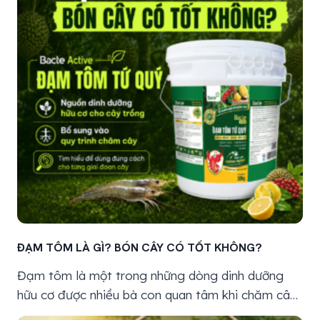
ĐẠM TÔM LÀ GÌ? BÓN CÂY CÓ TỐT KHÔNG?
Đạm tôm là một trong những dòng dinh dưỡng
hữu cơ được nhiều bà con quan tâm khi chăm cây
trồng, nhất là ở các giai đoạn cây cần phục hồi