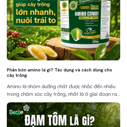
Phân bón amino là gì? Tác dụng và cách dùng cho
cây trồng
Amino là nhóm dưỡng chất được nhắc đến nhiều
trong chăm sóc cây trồng, nhất là ở giai đoạn ra
đọt, ra hoa, nuôi trái hoặc phục hồi sau thời tiết
17
bất lợi. Nói dễ hiểu, Amino không phải “thuốc
Th5
thần” làm cây lớn nhanh trong một sớm một chiều,
mà là nguồn hỗ trợ...