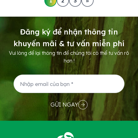
1
2
3
»
giành giải thưởng Primetime Emmy Award cho
hạng mục chương trình truyền hình thực tế xuất
sắc nhất. Có sự...
Đăng ký để nhận thông tin
khuyến mãi & tư vấn miễn phí
Vui lòng để lại thông tin để chúng tôi có thể tư vấn rõ
hơn !
GỬI NGAY