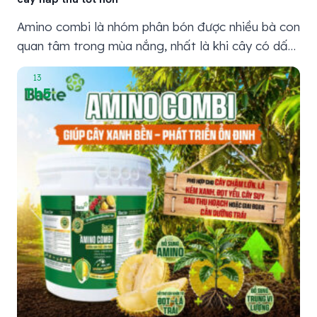
Amino combi là nhóm phân bón được nhiều bà con
quan tâm trong mùa nắng, nhất là khi cây có dấu
hiệu vàng lá, lá mỏng, chậm đi đọt hoặc suy sau
13
thu hoạch. Vào mùa khô, cây không chỉ thiếu nước
Th5
mà còn dễ giảm khả năng hấp thu dinh dưỡng,
nên việc chọn...