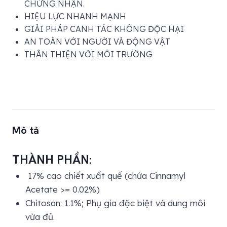
CHỨNG NHẬN.
HIỆU LỰC NHANH MẠNH
GIẢI PHÁP CANH TÁC KHÔNG ĐỘC HẠI
AN TOÀN VỚI NGƯỜI VÀ ĐỘNG VẬT
THÂN THIỆN VỚI MÔI TRƯỜNG
Mô tả
THÀNH PHẦN:
17% cao chiết xuất quế (chứa Cinnamyl
Acetate >= 0.02%)
Chitosan: 1.1%; Phụ gia đặc biệt và dung môi
vừa đủ.