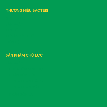
THƯƠNG HIỆU BACTERI
GIỚI THIỆU
SẢN PHẨM
TIN TỨC
TƯ VẤN KỸ THUẬT
LIÊN HỆ
SẢN PHẨM CHỦ LỰC
SẢN PHẨM
CHẾ PHẨM SINH HỌC
PHÂN BÓN GỐC
PHÂN BÓN HỮU CƠ
PHÂN BÓN VÔ CƠ
PHÂN BÓN LÁ