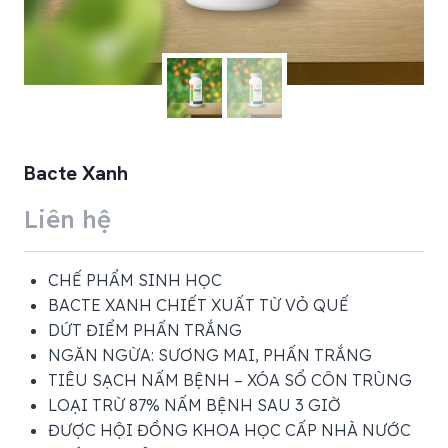
Bacte Xanh
Liên hệ
CHẾ PHẨM SINH HỌC
BACTE XANH CHIẾT XUẤT TỪ VỎ QUẾ
DỨT ĐIỂM PHẤN TRẮNG
NGĂN NGỪA: SƯƠNG MAI, PHẤN TRẮNG
TIÊU SẠCH NẤM BỆNH – XÓA SỔ CÔN TRÙNG
LOẠI TRỪ 87% NẤM BỆNH SAU 3 GIỜ
ĐƯỢC HỘI ĐỒNG KHOA HỌC CẤP NHÀ NƯỚC