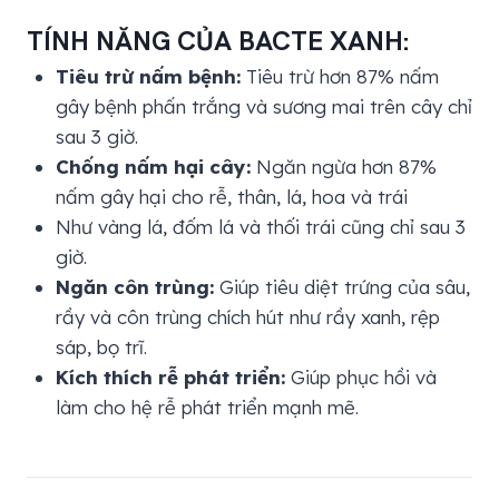
TÍNH NĂNG CỦA BACTE XANH:
Tiêu trừ nấm bệnh:
Tiêu trừ hơn 87% nấm
gây bệnh phấn trắng và sương mai trên cây chỉ
sau 3 giờ.
Chống nấm hại cây:
Ngăn ngừa hơn 87%
nấm gây hại cho rễ, thân, lá, hoa và trái
Như vàng lá, đốm lá và thối trái cũng chỉ sau 3
giờ.
Ngăn côn trùng:
Giúp tiêu diệt trứng của sâu,
rầy và côn trùng chích hút như rầy xanh, rệp
sáp, bọ trĩ.
Kích thích rễ phát triển:
Giúp phục hồi và
làm cho hệ rễ phát triển mạnh mẽ.