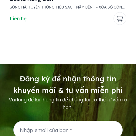
SÙNG HÀ, TUYẾN TRÙNG TIÊU SẠCH NẤM BỆNH - XÓA SỒ CÔN
– 
TRÙNG TÁC DỤNG NGAY LẬP TỨC, KÉO DÀI
BỆNH – GIẢM HƠN 98% TUYẾ
QUẢ
Liên hệ
Li
60 NGÀY – NGĂN N
GIẢM
ĐỘ
Đăng ký để nhận thông tin
khuyến mãi & tư vấn miễn phí
Vui lòng để lại thông tin để chúng tôi có thể tư vấn rõ
hơn !