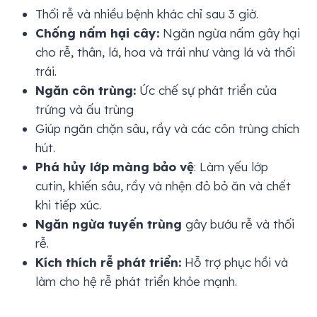
Thối rễ và nhiều bệnh khác chỉ sau 3 giờ.
Chống nấm hại cây:
Ngăn ngừa nấm gây hại
cho rễ, thân, lá, hoa và trái như vàng lá và thối
trái.
Ngăn côn trùng:
Ức chế sự phát triển của
trứng và ấu trùng
Giúp ngăn chặn sâu, rầy và các côn trùng chích
hút.
Phá hủy lớp màng bảo vệ
: Làm yếu lớp
cutin, khiến sâu, rầy và nhện đỏ bỏ ăn và chết
khi tiếp xúc.
Ngăn ngừa tuyến trùng
gây bướu rễ và thối
rễ.
Kích thích rễ phát triển:
Hỗ trợ phục hồi và
làm cho hệ rễ phát triển khỏe mạnh.