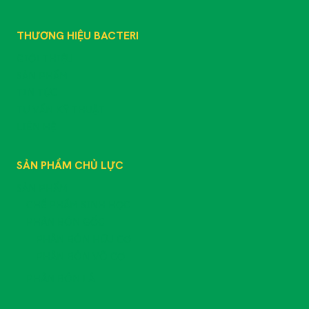
THƯƠNG HIỆU BACTERI
GIỚI THIỆU
SẢN PHẨM
TIN TỨC
TƯ VẤN KỸ THUẬT
LIÊN HỆ
SẢN PHẨM CHỦ LỰC
SẢN PHẨM
CHẾ PHẨM SINH HỌC
PHÂN BÓN GỐC
PHÂN BÓN HỮU CƠ
PHÂN BÓN VÔ CƠ
PHÂN BÓN LÁ