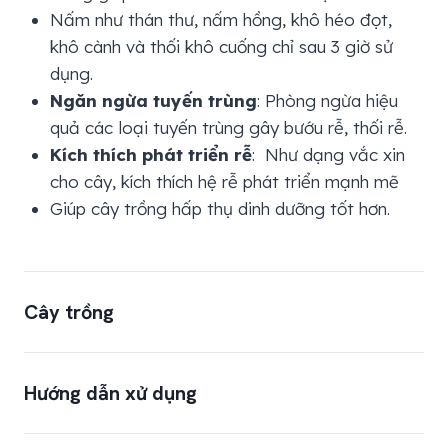
Nấm như thán thư, nấm hồng, khô héo đọt,
khô cành và thối khô cuống chỉ sau 3 giờ sử
dụng.
Ngăn ngừa tuyến trùng
: Phòng ngừa hiệu
quả các loại tuyến trùng gây bướu rễ, thối rễ.
Kích thích phát triển rễ
: Như dạng vắc xin
cho cây, kích thích hệ rễ phát triển mạnh mẽ
Giúp cây trồng hấp thụ dinh dưỡng tốt hơn.
Cây trồng
Cây ăn trái: Sầu riêng, Cam, Quýt, Bưởi, Chanh
Hướng dẫn xử dụng
dây, Đu đủ,…
Tiêu, Cà phê,…
Cây có củ: Khoai lang, Khoai tây, Cà-rốt, Củ
CÂY TRỒNG
CÁNH PHA PHUN