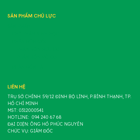
SẢN PHẨM CHỦ LỰC
SẢN PHẨM
CHẾ PHẨM SINH HỌC
PHÂN BÓN GỐC
PHÂN BÓN HỮU CƠ
PHÂN BÓN VÔ CƠ
PHÂN BÓN LÁ
LIÊN HỆ
TRỤ SỞ CHÍNH: 59/12 ĐINH BỘ LĨNH, P.BÌNH THẠNH, TP.
HỒ CHÍ MINH
MST: 0312000541
HOTLINE: 094 240 67 68
ĐẠI DIỆN: ÔNG HỒ PHÚC NGUYÊN
CHỨC VỤ: GIÁM ĐỐC