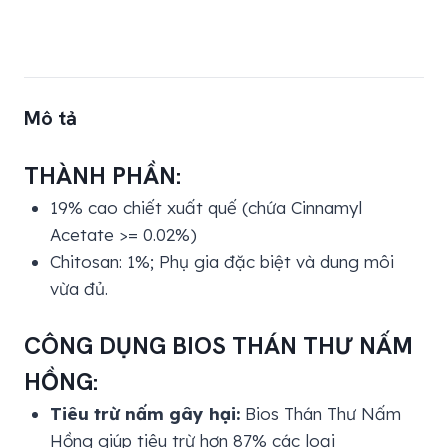
Mô tả
THÀNH PHẦN:
19% cao chiết xuất quế (chứa Cinnamyl
Acetate >= 0.02%)
Chitosan: 1%; Phụ gia đặc biệt và dung môi
vừa đủ.
CÔNG DỤNG
BIOS THÁN THƯ NẤM
HỒNG
:
Tiêu trừ nấm gây hại:
Bios Thán Thư Nấm
Hồng giúp tiêu trừ hơn 87% các loại