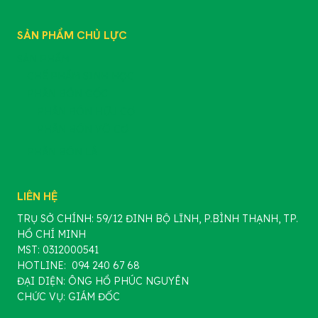
SẢN PHẨM CHỦ LỰC
SẢN PHẨM
CHẾ PHẨM SINH HỌC
PHÂN BÓN GỐC
PHÂN BÓN HỮU CƠ
PHÂN BÓN VÔ CƠ
PHÂN BÓN LÁ
LIÊN HỆ
TRỤ SỞ CHÍNH: 59/12 ĐINH BỘ LĨNH, P.BÌNH THẠNH, TP.
HỒ CHÍ MINH
MST: 0312000541
HOTLINE: 094 240 67 68
ĐẠI DIỆN: ÔNG HỒ PHÚC NGUYÊN
CHỨC VỤ: GIÁM ĐỐC