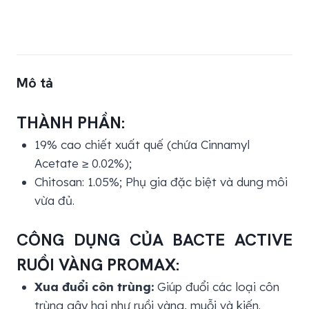
Mô tả
THÀNH PHẦN:
19% cao chiết xuất quế (chứa Cinnamyl
Acetate ≥ 0.02%);
Chitosan: 1.05%; Phụ gia đặc biệt và dung môi
vừa đủ.
CÔNG DỤNG CỦA BACTE ACTIVE
RUỒI VÀNG PROMAX:
Xua đuổi côn trùng:
Giúp đuổi các loại côn
trùng gây hại như ruồi vàng, muỗi và kiến.