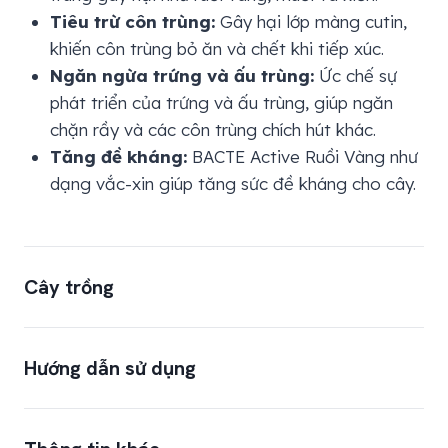
Tiêu trừ côn trùng:
Gây hại lớp màng cutin,
khiến côn trùng bỏ ăn và chết khi tiếp xúc.
Ngăn ngừa trứng và ấu trùng:
Ức chế sự
phát triển của trứng và ấu trùng, giúp ngăn
chặn rầy và các côn trùng chích hút khác.
Tăng đề kháng:
BACTE Active Ruồi Vàng như
dạng vắc-xin giúp tăng sức đề kháng cho cây.
Cây trồng
Cây ăn quả:
Xoài, Ổi, Mận, Táo, Cam, Quýt,
Hướng dẫn sử dụng
Bưởi, Na, Chôm chôm, Sầu riêng, Mãng cầu,
Nhãn, Vải, Dưa hấu,…
Cây rau màu:
Cà chua, Ớt, Dưa leo, Khổ qua,
CÂY TRỒNG
LIỀU DÙNG