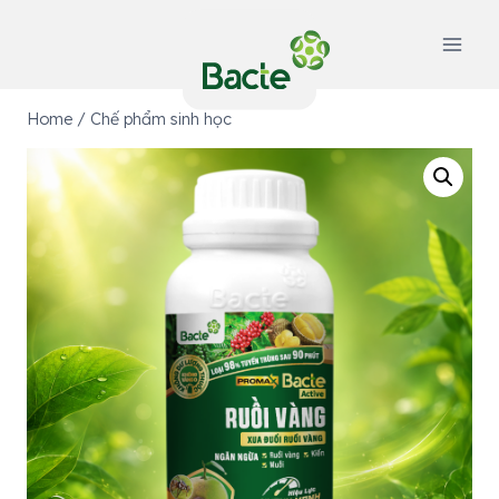
Skip
to
content
Home
/
Chế phẩm sinh học