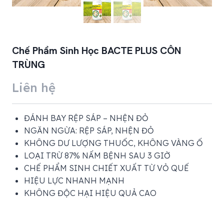
Chế Phẩm Sinh Học BACTE PLUS CÔN
TRÙNG
Liên hệ
ĐÁNH BAY RỆP SÁP – NHỆN ĐỎ
NGĂN NGỪA: RỆP SÁP, NHỆN ĐỎ
KHÔNG DƯ LƯỢNG THUỐC, KHÔNG VÀNG Ố
LOẠI TRỪ 87% NẤM BỆNH SAU 3 GIỜ
CHẾ PHẨM SINH CHIẾT XUẤT TỪ VỎ QUẾ
HIỆU LỰC NHANH MẠNH
KHÔNG ĐỘC HẠI HIỆU QUẢ CAO