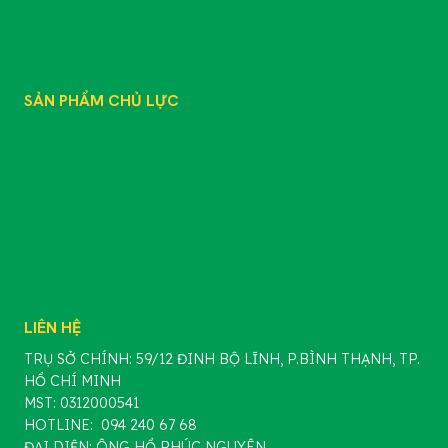
TƯ VẤN KỸ THUẬT
LIÊN HỆ
SẢN PHẨM CHỦ LỰC
SẢN PHẨM
CHẾ PHẨM SINH HỌC
PHÂN BÓN GỐC
PHÂN BÓN HỮU CƠ
PHÂN BÓN VÔ CƠ
PHÂN BÓN LÁ
LIÊN HỆ
TRỤ SỞ CHÍNH: 59/12 ĐINH BỘ LĨNH, P.BÌNH THẠNH, TP.
HỒ CHÍ MINH
MST: 0312000541
HOTLINE: 094 240 67 68
ĐẠI DIỆN: ÔNG HỒ PHÚC NGUYÊN