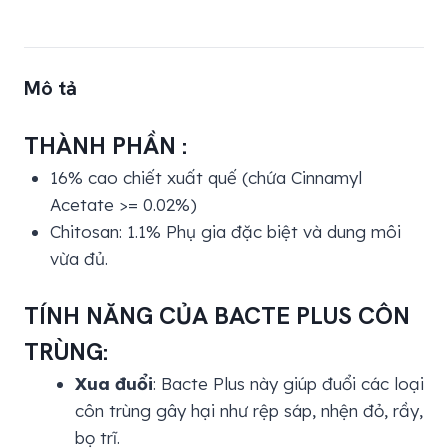
Mô tả
THÀNH PHẦN :
16% cao chiết xuất quế (chứa Cinnamyl
Acetate >= 0.02%)
Chitosan: 1.1% Phụ gia đặc biệt và dung môi
vừa đủ.
TÍNH NĂNG CỦA
BACTE
PLUS CÔN
TRÙNG:
Xua đuổi
: Bacte Plus này giúp đuổi các loại
côn trùng gây hại như rệp sáp, nhện đỏ, rầy,
bọ trĩ.