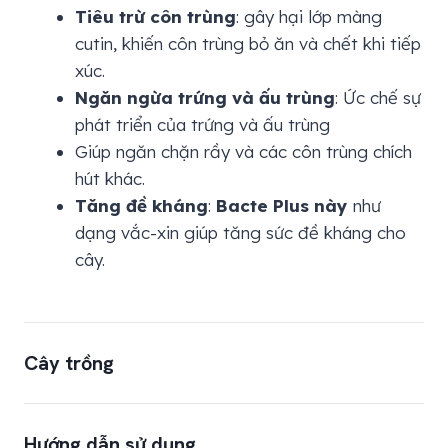
Tiêu trừ côn trùng
: gây hại lớp màng
cutin, khiến côn trùng bỏ ăn và chết khi tiếp
xúc.
Ngăn ngừa trứng và ấu trùng
: Ức chế sự
phát triển của trứng và ấu trùng
Giúp ngăn chặn rầy và các côn trùng chích
hút khác.
Tăng đề kháng
:
Bacte Plus này
như
dạng vắc-xin giúp tăng sức đề kháng cho
cây.
Cây trồng
Cây ăn quả:
Sầu riêng, Xoài, Bưởi, Cam, Quýt,
Hướng dẫn sử dụng
Chôm chôm, Mãng cầu, Nhãn, Vải, Na, Mận,