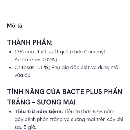
Mô tả
THÀNH PHẦN:
17% cao chiết xuất quế (chứa Cinnamyl
Acetate >= 0.02%)
Chitosan: 1.1
%
; Phụ gia đặc biệt và dung môi
vừa đủ.
TÍNH NĂNG CỦA BACTE PLUS PHẤN
TRẮNG – SƯƠNG MAI
Tiêu trừ nấm bệnh:
Tiêu trừ hơn 87% nấm
gây bệnh phấn trắng và sương mai trên cây chỉ
sau 3 giờ.