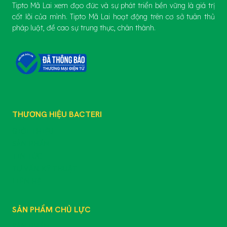
Tipto Mã Lai xem đạo đức và sự phát triển bền vững là giá trị
cốt lõi của mình. Tipto Mã Lai hoạt động trên cơ sở tuân thủ
pháp luật, đề cao sự trung thực, chân thành.
THƯƠNG HIỆU BACTERI
GIỚI THIỆU
SẢN PHẨM
TIN TỨC
TƯ VẤN KỸ THUẬT
LIÊN HỆ
SẢN PHẨM CHỦ LỰC
SẢN PHẨM