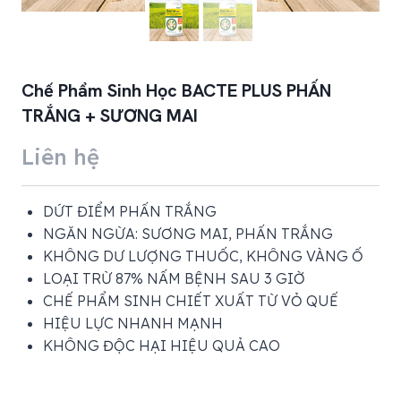
Chế Phẩm Sinh Học BACTE PLUS PHẤN
TRẮNG + SƯƠNG MAI
Liên hệ
DỨT ĐIỂM PHẤN TRẮNG
NGĂN NGỪA: SƯƠNG MAI, PHẤN TRẮNG
KHÔNG DƯ LƯỢNG THUỐC, KHÔNG VÀNG Ố
LOẠI TRỪ 87% NẤM BỆNH SAU 3 GIỜ
CHẾ PHẨM SINH CHIẾT XUẤT TỪ VỎ QUẾ
HIỆU LỰC NHANH MẠNH
KHÔNG ĐỘC HẠI HIỆU QUẢ CAO