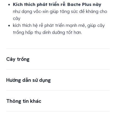
Kích thích phát triển rễ
:
Bacte Plus này
như dạng vắc-xin giúp tăng sức đề kháng cho
cây
kích thích hệ rễ phát triển mạnh mẽ, giúp cây
trồng hấp thụ dinh dưỡng tốt hơn.
Cây trồng
Cây ăn quả:
Sầu riêng, Xoài, Bưởi, Cam, Quýt,
Hướng dẫn sử dụng
Chôm chôm, Mãng cầu, Nhãn, Vải, Na, Mận,
Dưa hấu, Chuối, Dứa (thơm)…
CÂY TRỒNG
Cây công nghiệp:
Cà phê, Tiêu, Điều, Cao su,
LIỀU DÙNG
Thông tin khác
Mía, Ca cao, Chè (trà), Dừa…
Cây ăn trái: Sầu
Cây lương thực:
Lúa, Ngô (bắp), Đậu nành,
riêng, Cam, Quýt,
Pha chai
Bacte Plus
LƯU Ý
BACTE
PLUS PHẤN TRẮNG +
Khoai mì (sắn), Khoai lang…