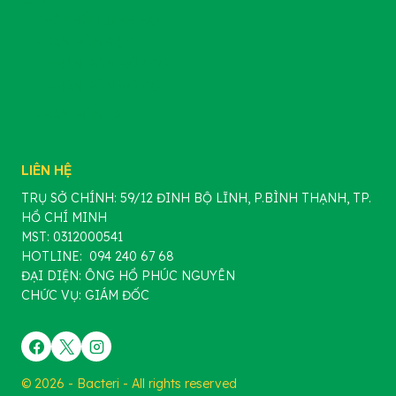
CHẾ PHẨM SINH HỌC
PHÂN BÓN GỐC
PHÂN BÓN HỮU CƠ
PHÂN BÓN VÔ CƠ
PHÂN BÓN LÁ
LIÊN HỆ
TRỤ SỞ CHÍNH: 59/12 ĐINH BỘ LĨNH, P.BÌNH THẠNH, TP.
HỒ CHÍ MINH
MST: 0312000541
HOTLINE: 094 240 67 68
ĐẠI DIỆN: ÔNG HỒ PHÚC NGUYÊN
CHỨC VỤ: GIÁM ĐỐC
© 2026 - Bacteri - All rights reserved