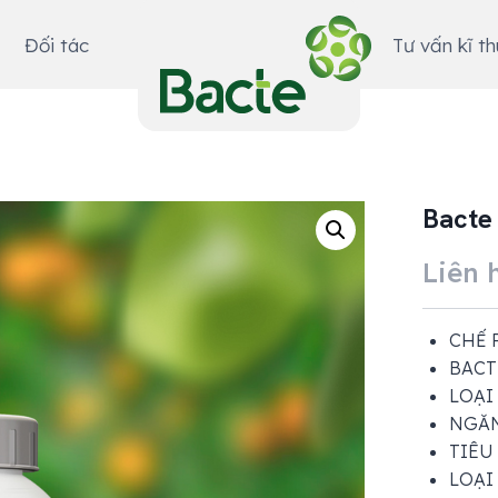
Đối tác
Tư vấn kĩ t
Bacte
Liên 
CHẾ 
BACT
LOẠI
NGĂN
TIÊU
LOẠI