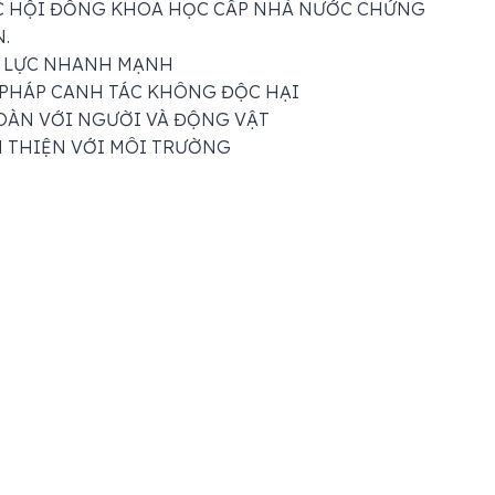
 HỘI ĐỒNG KHOA HỌC CẤP NHÀ NƯỚC CHỨNG
.
 LỰC NHANH MẠNH
 PHÁP CANH TÁC KHÔNG ĐỘC HẠI
OÀN VỚI NGƯỜI VÀ ĐỘNG VẬT
 THIỆN VỚI MÔI TRƯỜNG