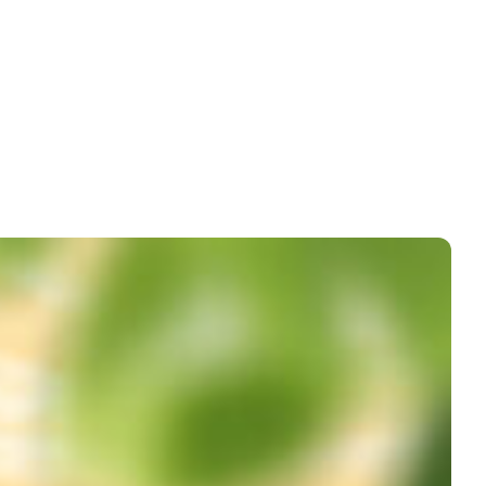
t nước, tưới quanh vùng rễ 10 – 20 lít dung dịch để trừ
ối rễ,…