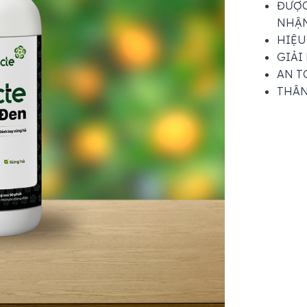
ĐƯỢC
NHẬN
HIỆU
GIẢI
AN T
THÂN