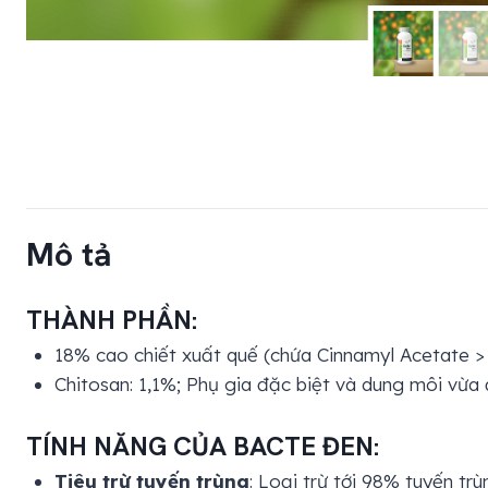
Mô tả
THÀNH PHẦN:
18% cao chiết xuất quế (chứa Cinnamyl Acetate >
Chitosan: 1,1%; Phụ gia đặc biệt và dung môi vừa 
TÍNH NĂNG CỦA BACTE ĐEN:
Tiêu trừ tuyến trùng
: Loại trừ tới 98% tuyến trù