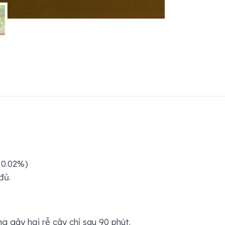
 0.02%)
đủ.
ng gây hại rễ cây chỉ sau 90 phút.