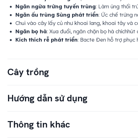
Ngăn ngừa trứng tuyến trùng
: Làm úng thối tr
Ngăn ấu trùng Sùng phát triển
: Ức chế trứng 
Chui vào cây lấy củ như khoai lang, khoai tây và c
Ngăn bọ hà
: Xua đuổi, ngăn chặn bọ hà chíchhút 
Kích thích rễ phát triển
: Bacte Đen hỗ trợ phục 
Cây trồng
Cây ăn quả:
Sầu riêng, Xoài, Bưởi, Cam, Quýt, 
Hướng dẫn sử dụng
Cây công nghiệp:
Cà phê, Tiêu, Điều, Cao su, Mí
Cây lương thực:
Lúa, Ngô (bắp), Đậu nành, Khoai
Cây rau màu:
Rau cải, Xà lách, Cà chua, Ớt, Dưa 
CÂY TRỒNG
Thông tin khác
Cây củ, lấy hạt:
Khoai tây, Củ cải, Cà rốt, Hành,
Cây ăn trái:
Sầu riêng, Cam, Quýt, Bưởi, Chanh 
Xoài, Mít, Ổi,…