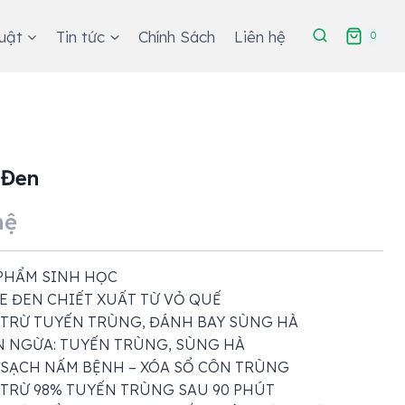
huật
Tin tức
Chính Sách
Liên hệ
0
 Đen
hệ
PHẨM SINH HỌC
E ĐEN CHIẾT XUẤT TỪ VỎ QUẾ
 TRỪ TUYẾN TRÙNG, ĐÁNH BAY SÙNG HÀ
 NGỪA: TUYẾN TRÙNG, SÙNG HÀ
 SẠCH NẤM BỆNH – XÓA SỔ CÔN TRÙNG
 TRỪ 98% TUYẾN TRÙNG SAU 90 PHÚT