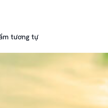
Pha chai 500ml với 200 lí
,…
uất hiện, quét hoặc phun lặp lại lần 2 sau 3-5 ngày.
các bệnh tuyến trùng, th
 phẩm.
ẩm tương tự
uôi
.
ắng trực tiếp và nguồn nhiệt cao.
 hoặc vô tình tiếp xúc.
i da
, tuy nhiên nên rửa sạch bằng nước sau khi tiếp xúc.
c tiếp
sản phẩm.
tế gần nhất.
ch khác.
ng và hiệu quả.
inh hoạt.