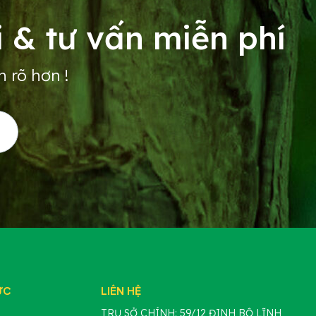
 & tư vấn miễn phí
n rõ hơn !
ỰC
LIÊN HỆ
TRỤ SỞ CHÍNH: 59/12 ĐINH BỘ LĨNH,