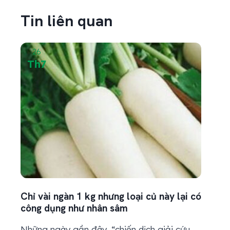
vàng sau mưa chưa...
Tin liên quan
26
Th7
Chỉ vài ngàn 1 kg nhưng loại củ này lại có
công dụng như nhân sâm
Những ngày gần đây, “chiến dịch giải cứu