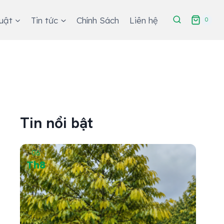
huật
Tin tức
Chính Sách
Liên hệ
0
Tin nổi bật
06
05
Th8
Th8