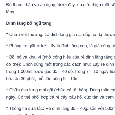
Để tham khảo và áp dụng, dưới đây xin giới thiệu một số
lăng.
Đinh lăng bổ ngũ tạng:
* Chữa vết thương: Lá đinh lăng giã nát đắp nơi bị thươn
* Phòng co giật ở trẻ: Lấy lá đinh lăng non, lá già cùng 
* Bồi bổ và khai vị (nhờ công hiệu của rễ đinh lăng tăn
cơ thể): Chọn dùng một trong các cách như: Lấy rễ đinh 
trong 1.000ml rượu gạo 35 – 40 độ, trong 7 – 10 ngày li
bữa ăn 30 phút, mỗi lần uống 5 – 10ml.
* Chữa đau lưng mỏi gối (chữa cả tê thấp): Dùng thân cà
ngày. Có thể phối hợp cả rễ cây xấu hổ, cúc tần và cam 
* Thông tia sữa tắc: Rễ đinh lăng 30 – 40g, sắc với 500