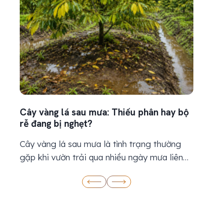
Cây vàng lá sau mưa: Thiếu phân hay bộ
Kỹ thu
rễ đang bị nghẹt?
thiết 
Cây vàng lá sau mưa là tình trạng thường
Kỹ thu
gặp khi vườn trải qua nhiều ngày mưa liên
thiết 
tục, đất ẩm kéo dài hoặc nước thoát chậm.
từ khi 
Khi thấy lá chuyển vàng, nhiều bà con
nước, 
thường nghĩ cây đang thiếu dinh dưỡng và
thời k
nhanh chóng bón thêm phân. Tuy nhiên, lá
nhưng đ