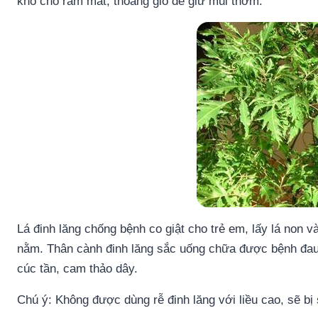
khô chỗ râm mát, thoáng gió để giữ mùi thơm.
Lá đinh lăng chống bệnh co giật cho trẻ em, lấy lá non và
nằm. Thân cành đinh lăng sắc uống chữa được bệnh đau l
cúc tần, cam thảo dây.
Chú ý: Không được dùng rễ đinh lăng với liều cao, sẽ bị 