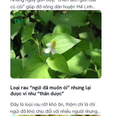
củ cải” giúp đỡ nông dân huyện Mê Linh
đang được các hệ thống siêu thị ở Hà Nội
26
Th7
đẩy mạnh với giá bán chỉ 1.500 – 3.500
đ/kg. Rất nhiều bà nội trợ đã “rinh” về cả
chục kg, vài chục kg để ăn dần. Nhưng...
Loại rau “ngửi đã muốn ói” nhưng lại
được ví như “thần dược”
Đây là loại rau rất khó ăn, thậm chí là chỉ
ngửi đã khó chịu đối với nhiều người nhưng