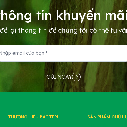
hông tin khuyến mãi
để lại thông tin để chúng tôi có thể tư vấ
GỬI NGAY
THƯƠNG HIỆU BACTERI
SẢN PHẨM CHỦ L
GIỚI THIỆU
SẢN PHẨM