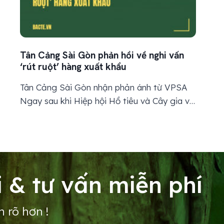
Tân Cảng Sài Gòn phản hồi về nghi vấn
‘rút ruột’ hàng xuất khẩu
Tân Cảng Sài Gòn nhận phản ánh từ VPSA
Ngay sau khi Hiệp hội Hồ tiêu và Cây gia vị
Việt Nam (VPSA) phản ánh thiếu hụt hàng
xuất khẩu gồm hồ tiêu và cà phê tại cảng
Cát Lái, Tân Cảng Sài Gòn đã gửi văn bản
phúc đáp chính thức. Phó Tổng giám...
 & tư vấn miễn phí
n rõ hơn !