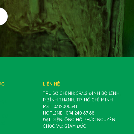
ỰC
LIÊN HỆ
TRỤ SỞ CHÍNH: 59/12 ĐINH BỘ LĨNH,
P.BÌNH THẠNH, TP. HỒ CHÍ MINH
HỌC
MST: 0312000541
HOTLINE: 094 240 67 68
 CƠ
ĐẠI DIỆN: ÔNG HỒ PHÚC NGUYÊN
CƠ
CHỨC VỤ: GIÁM ĐỐC