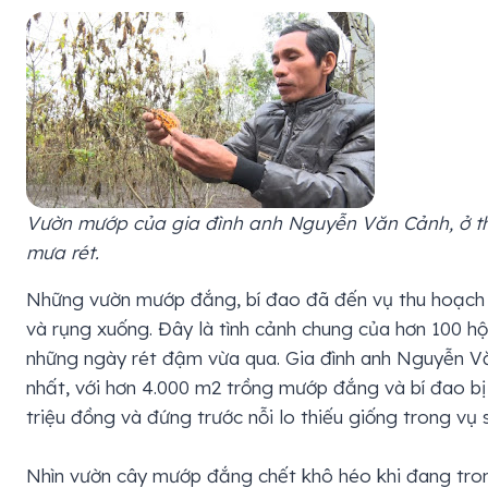
Vườn mướp của gia đình anh Nguyễn Văn Cảnh, ở thôn
mưa rét.
Những vườn mướp đắng, bí đao đã đến vụ thu hoạch nh
và rụng xuống. Đây là tình cảnh chung của hơn 100 hộ 
những ngày rét đậm vừa qua. Gia đình anh Nguyễn Vă
nhất, với hơn 4.000 m2 trồng mướp đắng và bí đao b
triệu đồng và đứng trước nỗi lo thiếu giống trong vụ 
Nhìn vườn cây mướp đắng chết khô héo khi đang tron