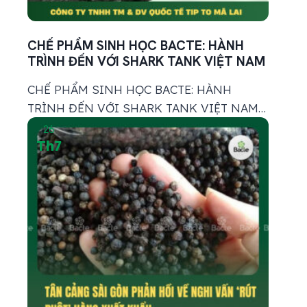
CHẾ PHẨM SINH HỌC BACTE: HÀNH
TRÌNH ĐẾN VỚI SHARK TANK VIỆT NAM
CHẾ PHẨM SINH HỌC BACTE: HÀNH
TRÌNH ĐẾN VỚI SHARK TANK VIỆT NAM
Chế phẩm sinh học BACTE đã chính thức lên
26
Th7
sóng chương trình Shark Tank Việt Nam Mở
ra một chương mới cho hành trình phát triển
của sản phẩm. Được hình thành từ những
trăn trở và nhu cầu thực tế trong...