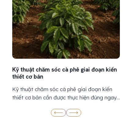
Phân b
Nên bó
Phân b
ưu tiê
trung v
Tuy nhi
Kỹ thuật chăm sóc cà phê giai đoạn kiến
tra đấ
thiết cơ bản
bị thâ
Kỹ thuật chăm sóc cà phê giai đoạn kiến
thiết cơ bản cần được thực hiện đúng ngay
từ khi chuẩn bị đất, chọn cây giống đến tưới
nước, bón phân và quản lý sâu bệnh. Đây là
thời kỳ cây chưa cho thu hoạch ổn định
nhưng đang tập trung phát triển bộ rễ,...