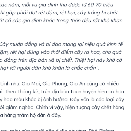
ác năm, mỗi vụ gia đình thu được từ 60-70 triệu
ì gặp phải đợt rét đậm, rét hại, cây trồng bị chết
tất cả các gia đình khác trong thôn đều rất khó khăn
Cây mướp đắng và bí đao mang lại hiệu quả kinh tế
ậm, rét hại đúng vào thời điểm cây ra hoa, cho quả
p đắng trên địa bàn xã bị chết. Thiệt hại này khó có
hạt tới người dân khó khăn là chắc chắn”.
Linh như: Gio Mai, Gio Phong, Gio An cũng có nhiều
ại. Theo thống kê, trên địa bàn toàn huyện hiện có hơn
y hoa màu khác bị ảnh hưởng. Đây vốn là các loại cây
đói giảm nghèo. Chính vì vậy, hiện tượng cây chết hàng
ủa hàng trăm hộ dân ở đây.
ờn rau màu của người dân ở địa phương, Phó Phòng