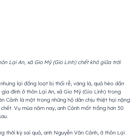
 Lại An, xã Gio Mỹ (Gio Linh) chết khô giữa trời
ưng lại đồng loạt bị thối rễ, vàng lá, quả héo dần
gia đình ở thôn Lại An, xã Gio Mỹ (Gio Linh) trong
n Cảnh là một trong những hộ dân chịu thiệt hại nặng
ị chết. Vụ mùa năm nay, anh Cảnh mất trắng hơn 50
sau.
g thời kỳ sai quả, anh Nguyễn Văn Cảnh, ở thôn Lại