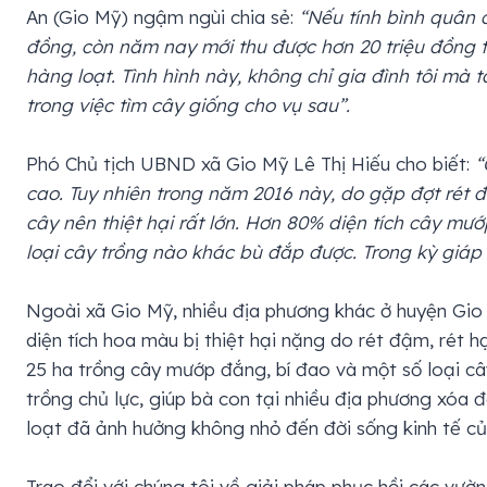
An (Gio Mỹ) ngậm ngùi chia sẻ:
“Nếu tính bình quân c
đồng, còn năm nay mới thu được hơn 20 triệu đồng th
hàng loạt. Tình hình này, không chỉ gia đình tôi mà 
trong việc tìm cây giống cho vụ sau”.
Phó Chủ tịch UBND xã Gio Mỹ Lê Thị Hiếu cho biết:
“
cao. Tuy nhiên trong năm 2016 này, do gặp đợt rét đ
cây nên thiệt hại rất lớn. Hơn 80% diện tích cây mướ
loại cây trồng nào khác bù đắp được. Trong kỳ giáp 
Ngoài xã Gio Mỹ, nhiều địa phương khác ở huyện Gio 
diện tích hoa màu bị thiệt hại nặng do rét đậm, rét h
25 ha trồng cây mướp đắng, bí đao và một số loại câ
trồng chủ lực, giúp bà con tại nhiều địa phương xóa 
loạt đã ảnh hưởng không nhỏ đến đời sống kinh tế c
Trao đổi với chúng tôi về giải pháp phục hồi các vư