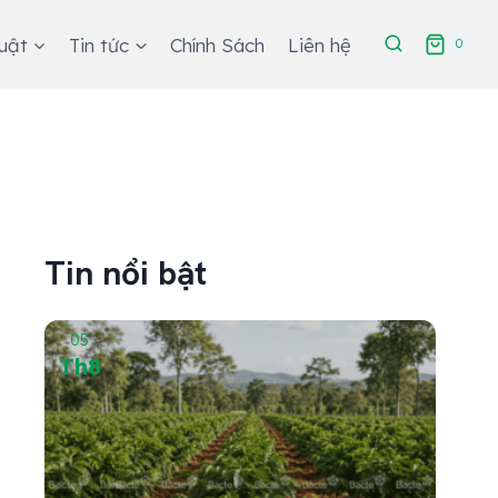
huật
Tin tức
Chính Sách
Liên hệ
0
Tin nổi bật
05
25
Th8
Th7