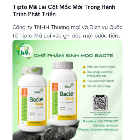
Tipto Mã Lai Cột Mốc Mới Trong Hành
Trình Phát Triển
Công ty TNHH Thương mại và Dịch vụ Quốc
tế Tipto Mã Lai vừa ghi dấu một bước tiến
quan trọng khi chính thức. Được phê duyệt
23
Th9
tham gia chương trình ươm tạo tại Vườn
ươm Doanh nghiệp Công nghệ cao. Đây là
cột mốc khẳng định vị thế và định hướng
phát triển bền...