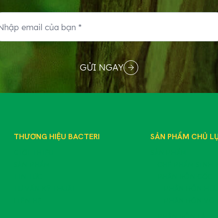
GỬI NGAY
THƯƠNG HIỆU BACTERI
SẢN PHẨM CHỦ L
GIỚI THIỆU
SẢN PHẨM
SẢN PHẨM
CHẾ PHẨM SINH 
TIN TỨC
PHÂN BÓN GỐC
TƯ VẤN KỸ THUẬT
PHÂN BÓN HỮU
LIÊN HỆ
PHÂN BÓN VÔ 
PHÂN BÓN LÁ