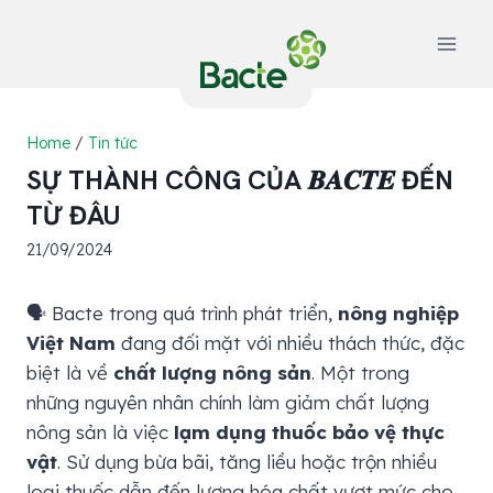
Skip
to
content
Home
/
Tin tức
SỰ THÀNH CÔNG CỦA 𝑩𝑨𝑪𝑻𝑬 ĐẾN
TỪ ĐÂU
21/09/2024
🗣 Bacte trong quá trình phát triển,
nông nghiệp
Việt Nam
đang đối mặt với nhiều thách thức, đặc
biệt là về
chất lượng nông sản
. Một trong
những nguyên nhân chính làm giảm chất lượng
nông sản là việc
lạm dụng thuốc bảo vệ thực
vật
. Sử dụng bừa bãi, tăng liều hoặc trộn nhiều
loại thuốc dẫn đến lượng hóa chất vượt mức cho