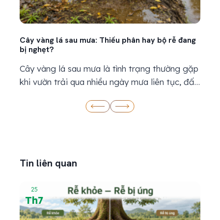
Cây vàng lá sau mưa: Thiếu phân hay bộ rễ đang
Kỹ th
bị nghẹt?
bản
Cây vàng lá sau mưa là tình trạng thường gặp
Kỹ t
khi vườn trải qua nhiều ngày mưa liên tục, đất
thiế
ẩm kéo dài hoặc nước thoát chậm. Khi thấy
khi c
lá chuyển vàng, nhiều bà con thường nghĩ cây
nước
đang thiếu dinh dưỡng và nhanh chóng bón
thời
thêm phân. Tuy nhiên, lá vàng sau mưa chưa...
đang 
Tin liên quan
25
Th7