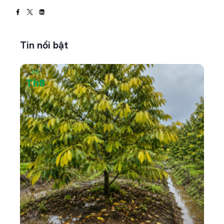
Tin nổi bật
06
05
Th8
Th