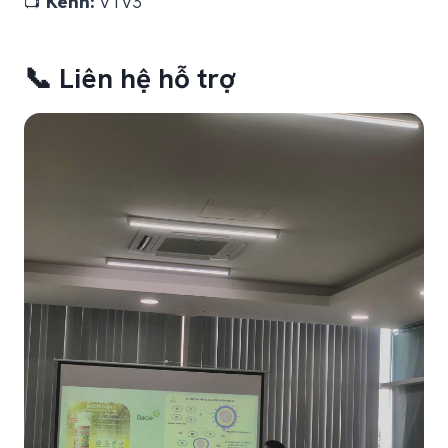
📺
Kênh:
VTV3
📞
Liên hệ hỗ trợ