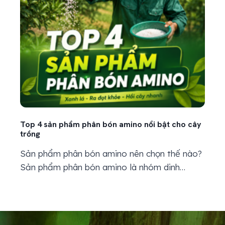
Top 4 sản phẩm phân bón amino nổi bật cho cây
trồng
Sản phẩm phân bón amino nên chọn thế nào?
Sản phẩm phân bón amino là nhóm dinh
dưỡng được nhiều nhà vườn dùng khi cây có
dấu hiệu xuống sức, lá không xanh bền, đọt ra
yếu hoặc trái nuôi chậm. Nói dễ hiểu, amino
giống như nhóm dinh dưỡng giúp cây có thêm