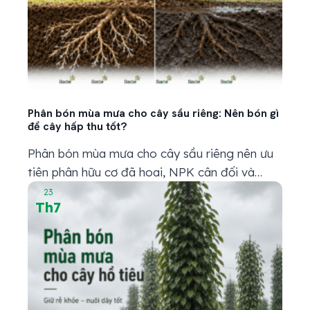
Phân bón mùa mưa cho cây sầu riêng: Nên bón gì
để cây hấp thu tốt?
Phân bón mùa mưa cho cây sầu riêng nên ưu
tiên phân hữu cơ đã hoai, NPK cân đối và
trung vi lượng phù hợp với từng giai đoạn. Tuy
23
Th7
nhiên, trước khi bón, bà con cần kiểm tra đất
và bộ rễ. Nếu đất còn sũng nước, rễ bị thâm
đen hoặc cây vàng...