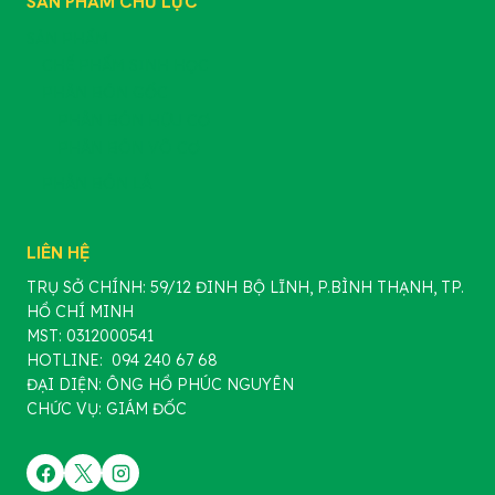
SẢN PHẨM CHỦ LỰC
SẢN PHẨM
CHẾ PHẨM SINH HỌC
PHÂN BÓN GỐC
PHÂN BÓN HỮU CƠ
PHÂN BÓN VÔ CƠ
PHÂN BÓN LÁ
LIÊN HỆ
TRỤ SỞ CHÍNH: 59/12 ĐINH BỘ LĨNH, P.BÌNH THẠNH, TP.
HỒ CHÍ MINH
MST: 0312000541
HOTLINE: 094 240 67 68
ĐẠI DIỆN: ÔNG HỒ PHÚC NGUYÊN
CHỨC VỤ: GIÁM ĐỐC