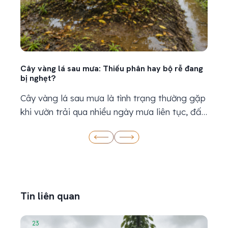
Cây vàng lá sau mưa: Thiếu phân hay bộ rễ đang
Kỹ th
bị nghẹt?
bản
Cây vàng lá sau mưa là tình trạng thường gặp
Kỹ t
khi vườn trải qua nhiều ngày mưa liên tục, đất
thiế
ẩm kéo dài hoặc nước thoát chậm. Khi thấy
khi c
lá chuyển vàng, nhiều bà con thường nghĩ cây
nước
đang thiếu dinh dưỡng và nhanh chóng bón
thời
thêm phân. Tuy nhiên, lá vàng sau mưa chưa...
đang 
Tin liên quan
23