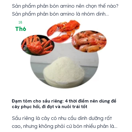
Sản phẩm phân bón amino nên chọn thế nào?
Sản phẩm phân bón amino là nhóm dinh
dưỡng được nhiều nhà vườn dùng khi cây có
18
Th6
dấu hiệu xuống sức, lá không xanh bền, đọt ra
yếu hoặc trái nuôi chậm. Nói dễ hiểu, amino
giống như nhóm dinh dưỡng giúp cây có thêm
“sức”...
Đạm tôm cho sầu riêng: 4 thời điểm nên dùng để
cây phục hồi, đi đọt và nuôi trái tốt
Sầu riêng là cây có nhu cầu dinh dưỡng rất
cao, nhưng không phải cứ bón nhiều phân là