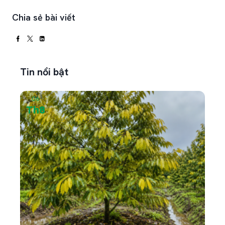
Chia sẻ bài viết
Tin nổi bật
06
05
Th8
Th