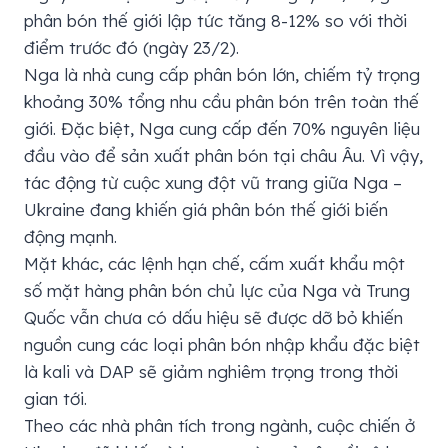
phân bón thế giới lập tức tăng 8-12% so với thời
điểm trước đó (ngày 23/2).
Nga là nhà cung cấp phân bón lớn, chiếm tỷ trọng
khoảng 30% tổng nhu cầu phân bón trên toàn thế
giới. Đặc biệt, Nga cung cấp đến 70% nguyên liệu
đầu vào để sản xuất phân bón tại châu Âu. Vì vậy,
tác động từ cuộc xung đột vũ trang giữa Nga –
Ukraine đang khiến giá phân bón thế giới biến
động mạnh.
Mặt khác, các lệnh hạn chế, cấm xuất khẩu một
số mặt hàng phân bón chủ lực của Nga và Trung
Quốc vẫn chưa có dấu hiệu sẽ được dỡ bỏ khiến
nguồn cung các loại phân bón nhập khẩu đặc biệt
là kali và DAP sẽ giảm nghiêm trọng trong thời
gian tới.
Theo các nhà phân tích trong ngành, cuộc chiến ở