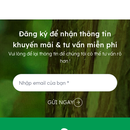
cây sẽ khỏe. Thực tế ở nhiều vườn, bà con đã
bón đủ NPK, hữu cơ, trung vi lượng nhưng cây
vẫn vàng lá, đọt ra yếu, trái lớn chậm, rễ tơ ít
hoặc phục hồi...
Đăng ký để nhận thông tin
khuyến mãi & tư vấn miễn phí
Vui lòng để lại thông tin để chúng tôi có thể tư vấn rõ
hơn !
GỬI NGAY