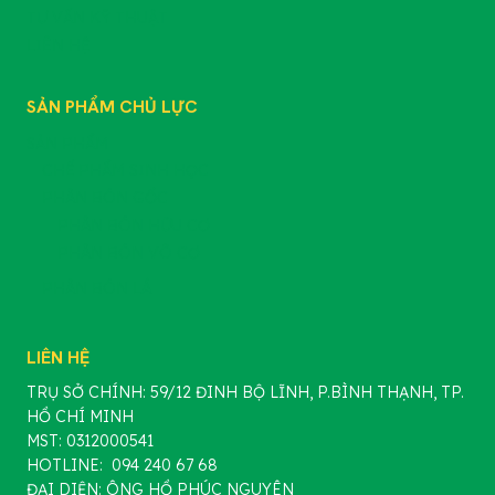
TƯ VẤN KỸ THUẬT
LIÊN HỆ
SẢN PHẨM CHỦ LỰC
SẢN PHẨM
CHẾ PHẨM SINH HỌC
PHÂN BÓN GỐC
PHÂN BÓN HỮU CƠ
PHÂN BÓN VÔ CƠ
PHÂN BÓN LÁ
LIÊN HỆ
TRỤ SỞ CHÍNH: 59/12 ĐINH BỘ LĨNH, P.BÌNH THẠNH, TP.
HỒ CHÍ MINH
MST: 0312000541
HOTLINE: 094 240 67 68
ĐẠI DIỆN: ÔNG HỒ PHÚC NGUYÊN