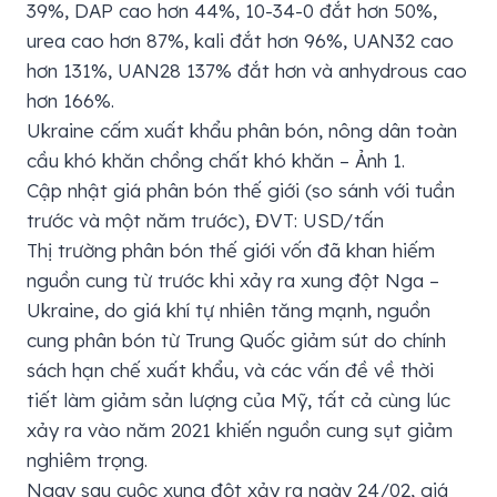
39%, DAP cao hơn 44%, 10-34-0 đắt hơn 50%,
urea cao hơn 87%, kali đắt hơn 96%, UAN32 cao
hơn 131%, UAN28 137% đắt hơn và anhydrous cao
hơn 166%.
Ukraine cấm xuất khẩu phân bón, nông dân toàn
cầu khó khăn chồng chất khó khăn – Ảnh 1.
Cập nhật giá phân bón thế giới (so sánh với tuần
trước và một năm trước), ĐVT: USD/tấn
Thị trường phân bón thế giới vốn đã khan hiếm
nguồn cung từ trước khi xảy ra xung đột Nga –
Ukraine, do giá khí tự nhiên tăng mạnh, nguồn
cung phân bón từ Trung Quốc giảm sút do chính
sách hạn chế xuất khẩu, và các vấn đề về thời
tiết làm giảm sản lượng của Mỹ, tất cả cùng lúc
xảy ra vào năm 2021 khiến nguồn cung sụt giảm
nghiêm trọng.
Ngay sau cuộc xung đột xảy ra ngày 24/02, giá