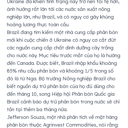
Ukraine đã khiến tình trạng này trở nên tồi tệ hơn,
ảnh hưởng rất lớn tới các nước sản xuất nông
nghiệp lớn, như Brazil, và có nguy cơ gây khủng
hoảng lương thực toàn cầu.
Brazil đang tìm kiếm một nhà cung cấp phân bón
mới khi cuộc chiến ở Ukraine có nguy cơ cắt đứt
các nguồn cung cấp chất dinh dưỡng cây trồng
cho nước này. Mục tiêu trước mắt của họ là hướng
đến Canada. Được biết, Brazil nhập khẩu khoảng
85% nhu cầu phân bón và khoảng 1/5 trong số
đó là từ Nga. Bộ trưởng Nông nghiệp Brazil cho
biết nguồn dự trữ phân bón của họ đủ dùng cho
đến tháng 10, song Hiệp hội Phân bón Quốc gia
Brazil cảnh báo dự trữ phân bón trong nước sẽ chỉ
tồn tại thêm ba tháng nữa.
Jefferson Souza, một nhà phân tích về mặt hàng
phân bón thuộc Agrinvest Commodities, nói rằng: