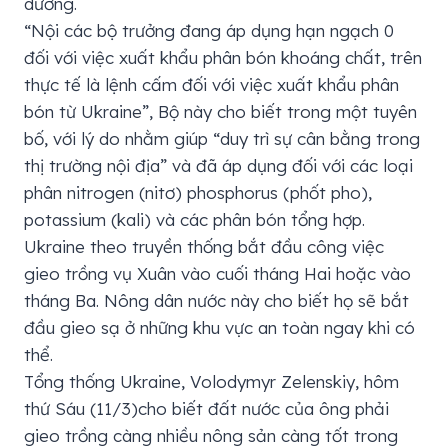
dương.
“Nội các bộ trưởng đang áp dụng hạn ngạch 0
đối với việc xuất khẩu phân bón khoáng chất, trên
thực tế là lệnh cấm đối với việc xuất khẩu phân
bón từ Ukraine”, Bộ này cho biết trong một tuyên
bố, với lý do nhằm giúp “duy trì sự cân bằng trong
thị trường nội địa” và đã áp dụng đối với các loại
phân nitrogen (nitơ) phosphorus (phốt pho),
potassium (kali) và các phân bón tổng hợp.
Ukraine theo truyền thống bắt đầu công việc
gieo trồng vụ Xuân vào cuối tháng Hai hoặc vào
tháng Ba. Nông dân nước này cho biết họ sẽ bắt
đầu gieo sạ ở những khu vực an toàn ngay khi có
thể.
Tổng thống Ukraine, Volodymyr Zelenskiy, hôm
thứ Sáu (11/3)cho biết đất nước của ông phải
gieo trồng càng nhiều nông sản càng tốt trong