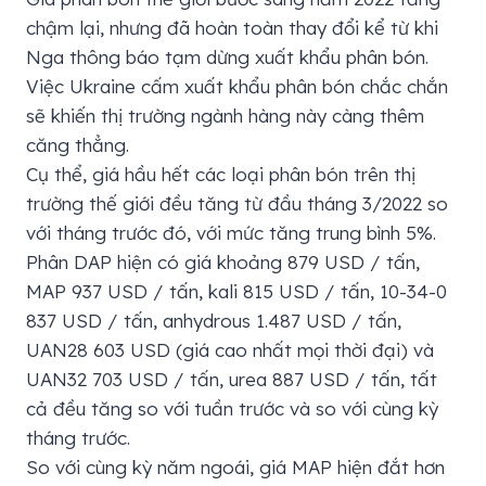
chậm lại, nhưng đã hoàn toàn thay đổi kể từ khi
Nga thông báo tạm dừng xuất khẩu phân bón.
Việc Ukraine cấm xuất khẩu phân bón chắc chắn
sẽ khiến thị trường ngành hàng này càng thêm
căng thẳng.
Cụ thể, giá hầu hết các loại phân bón trên thị
trường thế giới đều tăng từ đầu tháng 3/2022 so
với tháng trước đó, với mức tăng trung bình 5%.
Phân DAP hiện có giá khoảng 879 USD / tấn,
MAP 937 USD / tấn, kali 815 USD / tấn, 10-34-0
837 USD / tấn, anhydrous 1.487 USD / tấn,
UAN28 603 USD (giá cao nhất mọi thời đại) và
UAN32 703 USD / tấn, urea 887 USD / tấn, tất
cả đều tăng so với tuần trước và so với cùng kỳ
tháng trước.
So với cùng kỳ năm ngoái, giá MAP hiện đắt hơn