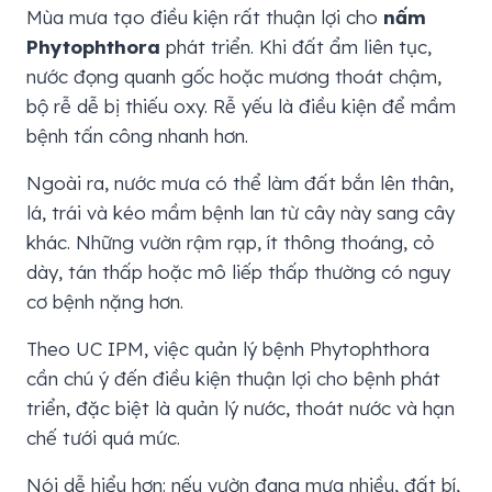
Mùa mưa tạo điều kiện rất thuận lợi cho
nấm
Phytophthora
phát triển. Khi đất ẩm liên tục,
nước đọng quanh gốc hoặc mương thoát chậm,
bộ rễ dễ bị thiếu oxy. Rễ yếu là điều kiện để mầm
bệnh tấn công nhanh hơn.
Ngoài ra, nước mưa có thể làm đất bắn lên thân,
lá, trái và kéo mầm bệnh lan từ cây này sang cây
khác. Những vườn rậm rạp, ít thông thoáng, cỏ
dày, tán thấp hoặc mô liếp thấp thường có nguy
cơ bệnh nặng hơn.
Theo UC IPM, việc quản lý bệnh Phytophthora
cần chú ý đến điều kiện thuận lợi cho bệnh phát
triển, đặc biệt là quản lý nước, thoát nước và hạn
chế tưới quá mức.
Nói dễ hiểu hơn: nếu vườn đang mưa nhiều, đất bí,