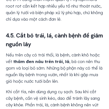
root rot cần kết hợp nhiều yếu tố như thoát nước,
quản lý tưới và biện pháp xử lý phù hợp, chứ không
chỉ dựa vào một cách đơn lẻ.
4.5. Cắt bỏ trái, lá, cành bệnh để giảm
nguồn lây
Nếu trên cây có trái thối, lá bệnh, cành khô hoặc
vết
thâm đen nâu trên trái, lá
, bà con nên thu
gom và loại bỏ sớm. Những bộ phận này có thể là
nguồn lây bệnh trong vườn, nhất là khi gặp mưa
gió hoặc nước tưới bắn lên.
Khi cắt tỉa, nên dùng dụng cụ sạch. Sau khi cắt
cây bệnh, cần vệ sinh kéo, dao để tránh lây sang
cây khỏe. Phần trái, lá, cành bệnh không nên vứt