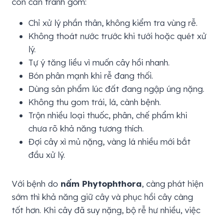
con cần tránh gồm:
Chỉ xử lý phần thân, không kiểm tra vùng rễ.
Không thoát nước trước khi tưới hoặc quét xử
lý.
Tự ý tăng liều vì muốn cây hồi nhanh.
Bón phân mạnh khi rễ đang thối.
Dùng sản phẩm lúc đất đang ngập úng nặng.
Không thu gom trái, lá, cành bệnh.
Trộn nhiều loại thuốc, phân, chế phẩm khi
chưa rõ khả năng tương thích.
Đợi cây xì mủ nặng, vàng lá nhiều mới bắt
đầu xử lý.
Với bệnh do
nấm Phytophthora
, càng phát hiện
sớm thì khả năng giữ cây và phục hồi cây càng
tốt hơn. Khi cây đã suy nặng, bộ rễ hư nhiều, việc