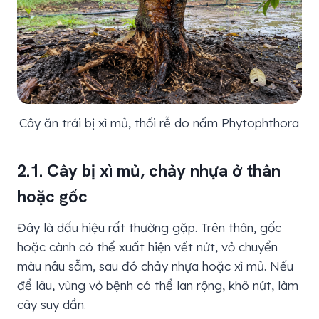
Cây ăn trái bị xì mủ, thối rễ do nấm Phytophthora
2.1. Cây bị xì mủ, chảy nhựa ở thân
hoặc gốc
Đây là dấu hiệu rất thường gặp. Trên thân, gốc
hoặc cành có thể xuất hiện vết nứt, vỏ chuyển
màu nâu sẫm, sau đó chảy nhựa hoặc xì mủ. Nếu
để lâu, vùng vỏ bệnh có thể lan rộng, khô nứt, làm
cây suy dần.