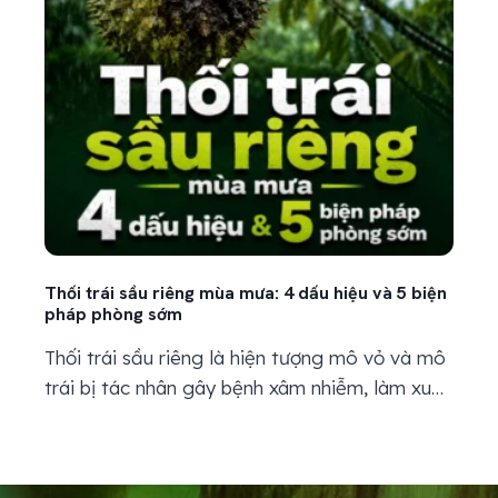
Thối trái sầu riêng mùa mưa: 4 dấu hiệu và 5 biện
pháp phòng sớm
Thối trái sầu riêng là hiện tượng mô vỏ và mô
trái bị tác nhân gây bệnh xâm nhiễm, làm xuất
hiện các vết úng nước, thâm nâu, hoại tử hoặc
thối mềm trên bề mặt trái. Bệnh thường phát
triển mạnh trong mùa mưa, khi ẩm độ không