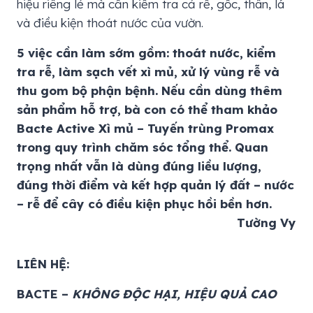
hiệu riêng lẻ mà cần kiểm tra cả rễ, gốc, thân, lá
và điều kiện thoát nước của vườn.
5 việc cần làm sớm gồm: thoát nước, kiểm
tra rễ, làm sạch vết xì mủ, xử lý vùng rễ và
thu gom bộ phận bệnh. Nếu cần dùng thêm
sản phẩm hỗ trợ, bà con có thể tham khảo
Bacte Active Xì mủ – Tuyến trùng Promax
trong quy trình chăm sóc tổng thể. Quan
trọng nhất vẫn là dùng đúng liều lượng,
đúng thời điểm và kết hợp quản lý đất – nước
– rễ để cây có điều kiện phục hồi bền hơn.
Tường Vy
LIÊN HỆ:
BACTE –
KHÔNG ĐỘC HẠI, HIỆU QUẢ CAO