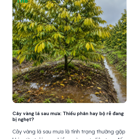
Th8
Th
Cây vàng lá sau mưa: Thiếu phân hay bộ rễ đang
Kỹ th
bị nghẹt?
bản
Cây vàng lá sau mưa là tình trạng thường gặp
Kỹ t