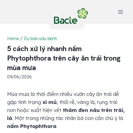
Skip
to
content
Home
/
Dự báo sâu bệnh
5 cách xử lý nhanh nấm
Phytophthora trên cây ăn trái trong
mùa mưa
09/06/2026
Mùa mưa là thời điểm nhiều vườn cây ăn trái dễ
gặp tình trạng
xì mủ
, thối rễ, vàng lá, rụng trái
non hoặc xuất hiện vết
thâm đen nâu trên trái,
lá
. Một trong những tác nhân bà con cần chú ý là
nấm Phytophthora
.