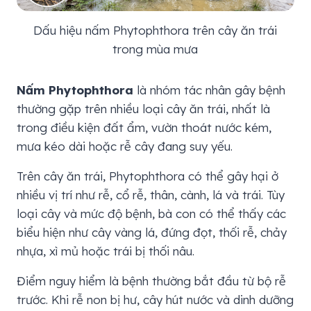
Dấu hiệu nấm Phytophthora trên cây ăn trái
trong mùa mưa
Nấm Phytophthora
là nhóm tác nhân gây bệnh
thường gặp trên nhiều loại cây ăn trái, nhất là
trong điều kiện đất ẩm, vườn thoát nước kém,
mưa kéo dài hoặc rễ cây đang suy yếu.
Trên cây ăn trái, Phytophthora có thể gây hại ở
nhiều vị trí như rễ, cổ rễ, thân, cành, lá và trái. Tùy
loại cây và mức độ bệnh, bà con có thể thấy các
biểu hiện như cây vàng lá, đứng đọt, thối rễ, chảy
nhựa, xì mủ hoặc trái bị thối nâu.
Điểm nguy hiểm là bệnh thường bắt đầu từ bộ rễ
trước. Khi rễ non bị hư, cây hút nước và dinh dưỡng