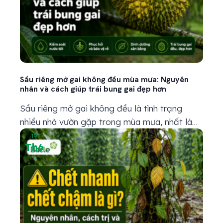
Sầu riêng mở gai không đều mùa mưa: Nguyên
nhân và cách giúp trái bung gai đẹp hơn
Sầu riêng mở gai không đều là tình trạng
nhiều nhà vườn gặp trong mùa mưa, nhất là
khi trái đã bước vào giai đoạn gần thu hoạch.
19
Th6
Có trái gai bung đẹp, vỏ căng, nhìn rất đều;
nhưng cũng có trái gai nù, gai vàng, chỗ mở
chỗ không, trái nhìn thiếu lực hoặc...