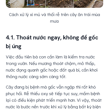
Cách xử lý xì mủ và thối rễ trên cây ăn trái mùa
mưa
4.1. Thoát nước ngay, không để gốc
bị úng
Việc đầu tiên bà con cần làm là kiểm tra nước
trong vườn. Nếu mương thoát chậm, mô thấp,
nước đọng quanh gốc hoặc đất quá bí, cần khơi
thông nước càng sớm càng tốt.
Cây đang bị bệnh mà gốc vẫn ngập thì rất khó
phục hồi. Rễ thiếu oxy sẽ tiếp tục suy, mầm bệnh
lại có điều kiện phát triển mạnh hơn. Vì vậy, thoát
nước là bước nền trước khi xử lý bằng bất kỳ biện