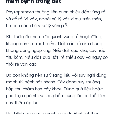
mầm bệnh trong đất
Phytophthora thường liên quan nhiều đến vùng rễ
và cổ rễ. Vì vậy, ngoài xử lý vết xì mủ trên thân,
bà con cần chú ý xử lý vùng rễ.
Khi tưới gốc, nên tưới quanh vùng rễ hoạt động,
không dồn sát một điểm. Đất cần đủ ẩm nhưng
không đang ngập úng. Nếu đất quá khô, cây hấp
thu kém. Nếu đất quá ướt, rễ thiếu oxy và nguy cơ
thối rễ vẫn cao.
Bà con không nên tự ý tăng liều với suy nghĩ dùng
mạnh thì bệnh hết nhanh. Cây đang suy thường
hấp thu chậm hơn cây khỏe. Dùng quá liều hoặc
pha trộn quá nhiều sản phẩm cùng lúc có thể làm
cây thêm áp lực.
UC IPM cũng nhấn mạnh quản lý Phytophthora