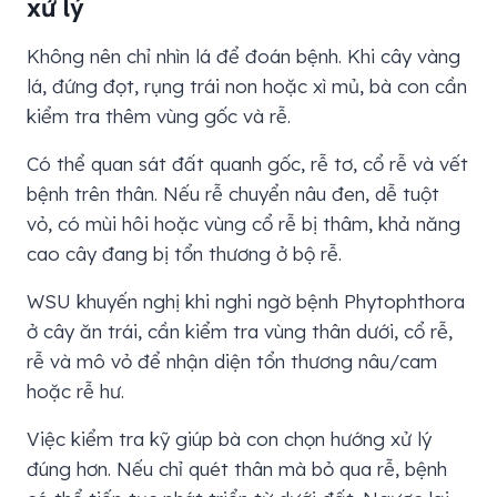
xử lý
Không nên chỉ nhìn lá để đoán bệnh. Khi cây vàng
lá, đứng đọt, rụng trái non hoặc xì mủ, bà con cần
kiểm tra thêm vùng gốc và rễ.
Có thể quan sát đất quanh gốc, rễ tơ, cổ rễ và vết
bệnh trên thân. Nếu rễ chuyển nâu đen, dễ tuột
vỏ, có mùi hôi hoặc vùng cổ rễ bị thâm, khả năng
cao cây đang bị tổn thương ở bộ rễ.
WSU khuyến nghị khi nghi ngờ bệnh Phytophthora
ở cây ăn trái, cần kiểm tra vùng thân dưới, cổ rễ,
rễ và mô vỏ để nhận diện tổn thương nâu/cam
hoặc rễ hư.
Việc kiểm tra kỹ giúp bà con chọn hướng xử lý
đúng hơn. Nếu chỉ quét thân mà bỏ qua rễ, bệnh