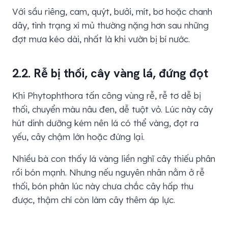
Với sầu riêng, cam, quýt, bưởi, mít, bơ hoặc chanh
dây, tình trạng xì mủ thường nặng hơn sau những
đợt mưa kéo dài, nhất là khi vườn bị bí nước.
2.2. Rễ bị thối, cây vàng lá, đứng đọt
Khi Phytophthora tấn công vùng rễ, rễ tơ dễ bị
thối, chuyển màu nâu đen, dễ tuột vỏ. Lúc này cây
hút dinh dưỡng kém nên lá có thể vàng, đọt ra
yếu, cây chậm lớn hoặc đứng lại.
Nhiều bà con thấy lá vàng liền nghĩ cây thiếu phân
rồi bón mạnh. Nhưng nếu nguyên nhân nằm ở rễ
thối, bón phân lúc này chưa chắc cây hấp thu
được, thậm chí còn làm cây thêm áp lực.