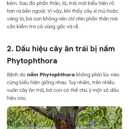
kém. Sau đó phần thân, lá, trái mới biểu hiện rõ
hơn ra bên ngoài. Vì vậy, khi thấy cây xì mủ hoặc
vàng lá, bà con không nên chỉ nhìn phần thân mà
cần kiểm tra cả vùng gốc và rễ.
2. Dấu hiệu cây ăn trái bị nấm
Phytophthora
Bệnh do
nấm Phytophthora
không phải lúc nào
cũng biểu hiện giống nhau. Tuy nhiên, trên nhiều
vườn cây ăn trái, bà con có thể chú ý một số dấu
hiệu sau: