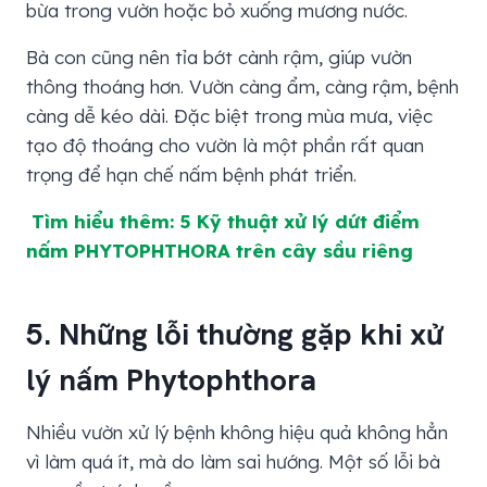
bừa trong vườn hoặc bỏ xuống mương nước.
Bà con cũng nên tỉa bớt cành rậm, giúp vườn
thông thoáng hơn. Vườn càng ẩm, càng rậm, bệnh
càng dễ kéo dài. Đặc biệt trong mùa mưa, việc
tạo độ thoáng cho vườn là một phần rất quan
trọng để hạn chế nấm bệnh phát triển.
Tìm hiểu thêm: 5 Kỹ thuật xử lý dứt điểm
nấm PHYTOPHTHORA trên cây sầu riêng
5. Những lỗi thường gặp khi xử
lý nấm Phytophthora
Nhiều vườn xử lý bệnh không hiệu quả không hẳn
vì làm quá ít, mà do làm sai hướng. Một số lỗi bà