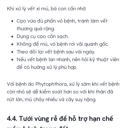
Khi xử lý vết xì mủ, bà con cần nhớ:
Cạo vừa đủ phần vỏ bệnh, tránh làm vết
thương quá rộng.
Dụng cụ cạo cần sạch.
Không để mủ, vỏ bệnh rơi vãi quanh gốc.
Theo dõi lại vết bệnh sau vài ngày.
Nếu vết bệnh lan nhanh, nên hỏi kỹ thuật viên
để có hướng xử lý phù hợp.
Với bệnh do Phytophthora, xử lý sớm khi vết bệnh
còn nhỏ sẽ dễ kiểm soát hơn so với khi thân đã
nứt lớn, mủ chảy nhiều và cây suy nặng.
4.4. Tưới vùng rễ để hỗ trợ hạn chế