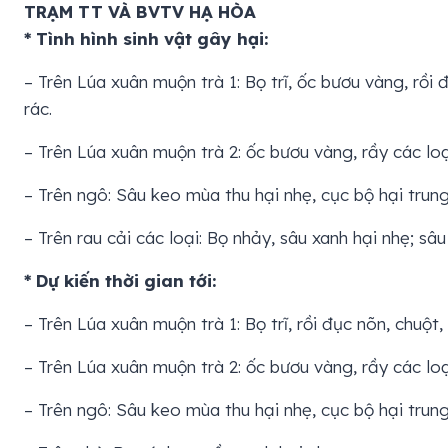
TRẠM TT VÀ BVTV HẠ HÒA
* Tình hình sinh vật gây hại:
– Trên Lúa xuân muộn trà 1: Bọ trĩ, ốc bươu vàng, rồi đ
rác.
– Trên Lúa xuân muộn trà 2: ốc bươu vàng, rầy các loại 
– Trên ngô: Sâu keo mùa thu hại nhẹ, cục bộ hại trung
– Trên rau cải các loại: Bọ nhảy, sâu xanh hại nhẹ; sâu 
* Dự kiến thời gian tới:
– Trên Lúa xuân muộn trà 1: Bọ trĩ, rồi đục nõn, chuột, 
– Trên Lúa xuân muộn trà 2: ốc bươu vàng, rầy các loại,
– Trên ngô: Sâu keo mùa thu hại nhẹ, cục bộ hại trung