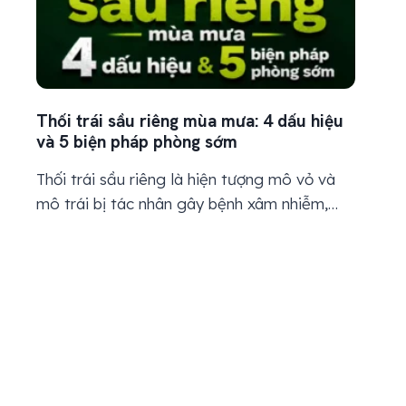
Thối trái sầu riêng mùa mưa: 4 dấu hiệu
và 5 biện pháp phòng sớm
Thối trái sầu riêng là hiện tượng mô vỏ và
mô trái bị tác nhân gây bệnh xâm nhiễm,
làm xuất hiện các vết úng nước, thâm nâu,
hoại tử hoặc thối mềm trên bề mặt trái.
Bệnh thường phát triển mạnh trong mùa
mưa, khi ẩm độ không khí cao, tán cây rậm
rạp,...