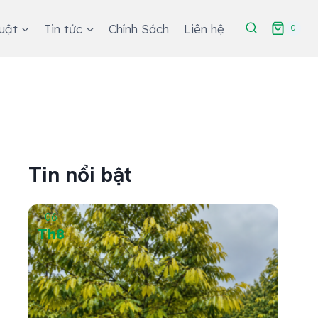
huật
Tin tức
Chính Sách
Liên hệ
0
Tin nổi bật
06
05
Th8
Th8