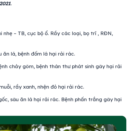
2021
.
 nhẹ – TB, cục bộ ổ. Rầy các loại, bọ trĩ , RĐN,
ăn lá, bệnh đốm lá hại rải rác.
 bệnh chảy gôm, bệnh thán thư phát sinh gây hại rải
uỗi, rầy xanh, nhện đỏ hại rải rác.
ốc, sâu ăn lá hại rải rác. Bệnh phấn trắng gây hại