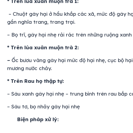
* Trên lúa xuân muộn trà 1:
– Chuột gây hại ở hầu khắp các xã, mức độ gây hại
gần nghĩa trang, trang trại.
– Bọ trĩ, gây hại nhẹ rải rác trên những ruộng xanh 
* Trên lúa xuân muộn trà 2:
–
Ốc bươu vàng gây hại mức độ hại nhẹ, cục bộ hại 
mương nước chảy.
* Trên Rau họ thập tự:
– Sâu xanh gây hại nhẹ – trung bình trên rau bắp c
– Sâu tơ, bọ nhảy gây hại nhẹ
Biện pháp xử lý: