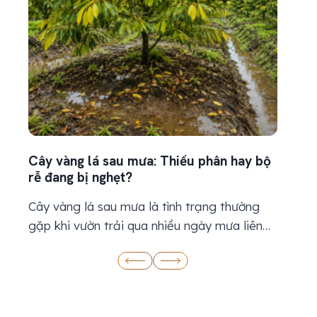
Cây vàng lá sau mưa: Thiếu phân hay bộ
Kỹ thu
rễ đang bị nghẹt?
thiết 
Cây vàng lá sau mưa là tình trạng thường
Kỹ thu
gặp khi vườn trải qua nhiều ngày mưa liên
thiết 
tục, đất ẩm kéo dài hoặc nước thoát chậm.
từ khi 
Khi thấy lá chuyển vàng, nhiều bà con
nước, 
thường nghĩ cây đang thiếu dinh dưỡng và
thời k
nhanh chóng bón thêm phân. Tuy nhiên, lá
nhưng đ