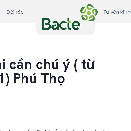
Đối tác
Tư vấn kĩ t
 cần chú ý ( từ
1) Phú Thọ