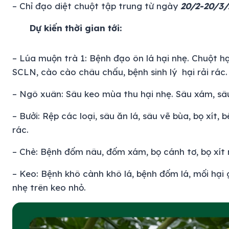
– Chỉ đạo diệt chuột tập trung từ ngày
20/2-20/3/
Dự kiến thời gian tới:
– Lúa muộn trà 1:
Bệnh đạo ôn lá hại nhẹ. Chuột hại
SCLN, cào cào châu chấu, bệnh sinh lý hại rải rác.
– Ngô xuân:
Sâu keo mùa thu hại nhẹ. Sâu xám, sâu 
– Bưởi:
Rệp các loại, sâu ăn lá, sâu vẽ bùa, bọ xít,
rác.
– Chè:
Bệnh đốm nâu, đốm xám, bọ cánh tơ, bọ xít m
–
Keo:
Bệnh khô cành khô lá, bệnh đốm lá, mối hại g
nhẹ trên keo nhỏ.