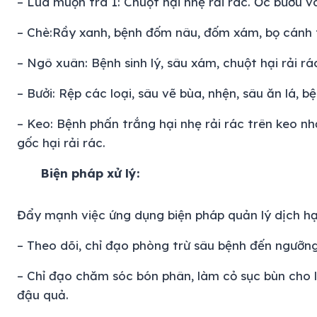
– Lúa muộn trà 1:
Chuột hại nhẹ rải rác. Ốc bươu vàn
– Chè:
Rầy xanh, bệnh đốm nâu, đốm xám, bọ cánh tơ
– Ngô xuân:
Bệnh sinh lý, sâu xám, chuột hại rải rá
– Bưởi:
Rệp các loại, sâu vẽ bùa, nhện, sâu ăn lá, bệ
– Keo:
Bệnh phấn trắng hại nhẹ rải rác trên keo nh
gốc hại rải rác.
Biện pháp xử lý:
Đẩy mạnh việc ứng dụng biện pháp quản lý dịch hạ
– Theo dõi, chỉ đạo phòng trừ sâu bệnh đến ngưỡng
– Chỉ đạo chăm sóc bón phân, làm cỏ sục bùn cho 
đậu quả.