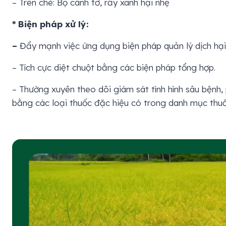
– Trên chè: Bọ cánh tơ, rầy xanh hại nhẹ
* Biện pháp xử lý:
–
Đẩy mạnh việc ứng dụng biện pháp quản lý dịch hại
– Tích cực diệt chuột bằng các biện pháp tổng hợp.
– Thường xuyên theo dõi giám sát tình hình sâu bệnh
bằng các loại thuốc đặc hiệu có trong danh mục thu