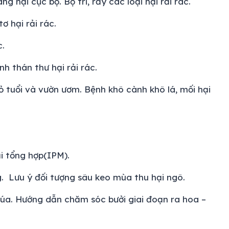
g hại cục bộ. Bọ trĩ, rầy các loại hại rải rác.
 hại rải rác.
c.
nh thán thư hại rải rác.
ỏ tuổi và vườn ươm. Bệnh khô cành khô lá, mối hại
i tổng hợp(IPM).
. Lưu ý đối tượng sâu keo mùa thu hại ngô.
lúa. Hướng dẫn chăm sóc bưởi giai đoạn ra hoa –