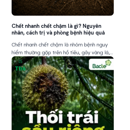
Chết nhanh chết chậm là gì? Nguyên
nhân, cách trị và phòng bệnh hiệu quả
Chết nhanh chết chậm là nhóm bệnh nguy
hiểm thường gặp trên hồ tiêu, gây vàng lá,
thối rễ, héo rũ và chết cây nếu phát hiện trễ.
15
Th6
Muốn xử lý hiệu quả, bà con cần nhận diện
đúng nguyên nhân, dấu hiệu và cách phòng
bệnh từ vùng gốc rễ. 1. Chết nhanh chết...