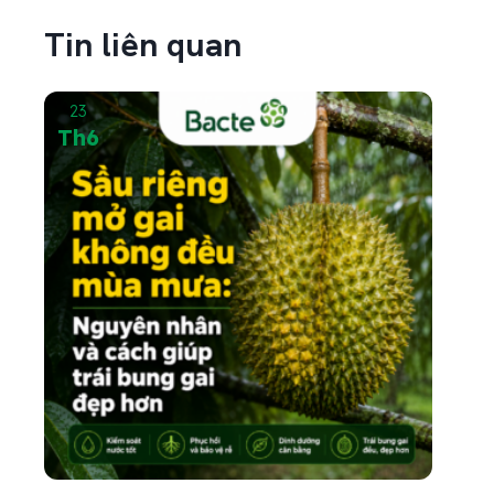
vàng sau mưa chưa...
Tin liên quan
23
Th6