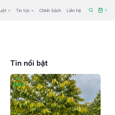
huật
Tin tức
Chính Sách
Liên hệ
0
Tin nổi bật
06
05
Th8
Th8