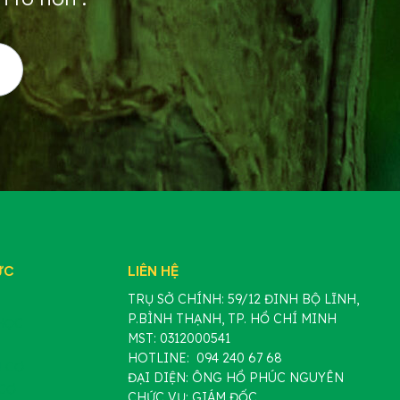
ỰC
LIÊN HỆ
TRỤ SỞ CHÍNH: 59/12 ĐINH BỘ LĨNH,
P.BÌNH THẠNH, TP. HỒ CHÍ MINH
HỌC
MST: 0312000541
HOTLINE: 094 240 67 68
 CƠ
ĐẠI DIỆN: ÔNG HỒ PHÚC NGUYÊN
CƠ
CHỨC VỤ: GIÁM ĐỐC