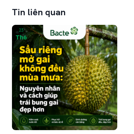
vàng sau mưa chưa...
Tin liên quan
23
Th6