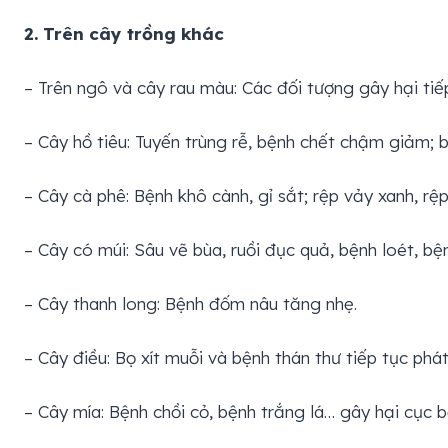
2. Trên cây trồng khác
– Trên ngô và cây rau màu: Các đối tượng gây hại tiếp
– Cây hồ tiêu: Tuyến trùng rễ, bệnh chết chậm giảm; 
– Cây cà phê: Bệnh khô cành, gỉ sắt; rệp vảy xanh, r
– Cây có múi: Sâu vẽ bùa, ruồi đục quả, bệnh loét, bệ
– Cây thanh long: Bệnh đốm nâu tăng nhẹ.
– Cây điều: Bọ xít muỗi và bệnh thán thư tiếp tục phát
– Cây mía: Bệnh chồi cỏ, bệnh trắng lá… gây hại cục b