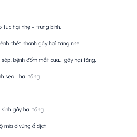
 tục hại nhẹ – trung bình.
bệnh chết nhanh gây hại tăng nhẹ.
ệp sáp, bệnh đốm mắt cua… gây hại tăng.
nh sẹo… hại tăng.
 sinh gây hại tăng.
ộ mía ở vùng ổ dịch.