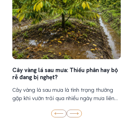
Cây vàng lá sau mưa: Thiếu phân hay bộ
Kỹ thu
rễ đang bị nghẹt?
thiết 
Cây vàng lá sau mưa là tình trạng thường
Kỹ thu
gặp khi vườn trải qua nhiều ngày mưa liên
thiết 
tục, đất ẩm kéo dài hoặc nước thoát chậm.
từ khi 
Khi thấy lá chuyển vàng, nhiều bà con
nước, 
thường nghĩ cây đang thiếu dinh dưỡng và
thời k
nhanh chóng bón thêm phân. Tuy nhiên, lá
nhưng đ