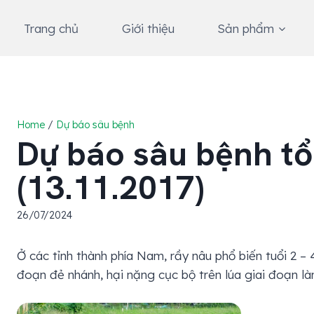
Skip
to
Trang chủ
Giới thiệu
Sản phẩm
content
Home
/
Dự báo sâu bệnh
Dự báo sâu bệnh tổ
(13.11.2017)
26/07/2024
Ở các tỉnh thành phía Nam, rầy nâu phổ biến tuổi 2 – 4
đoạn đẻ nhánh, hại nặng cục bộ trên lúa giai đoạn l