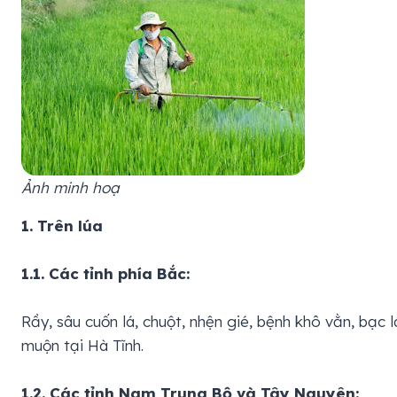
Ảnh minh hoạ
1. Trên lúa
1.1. Các tỉnh phía Bắc:
Rầy, sâu cuốn lá, chuột, nhện gié, bệnh khô vằn, bạc 
muộn tại Hà Tĩnh.
1.2. Các tỉnh Nam Trung Bộ và Tây Nguyên: