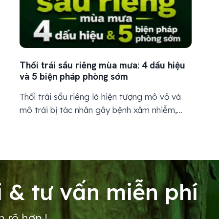
Thối trái sầu riêng mùa mưa: 4 dấu hiệu
và 5 biện pháp phòng sớm
Thối trái sầu riêng là hiện tượng mô vỏ và
mô trái bị tác nhân gây bệnh xâm nhiễm,
làm xuất hiện các vết úng nước, thâm nâu,
hoại tử hoặc thối mềm trên bề mặt trái.
Bệnh thường phát triển mạnh trong mùa
mưa, khi ẩm độ không khí cao, tán cây rậm
rạp,...
 & tư vấn miễn phí
n rõ hơn !