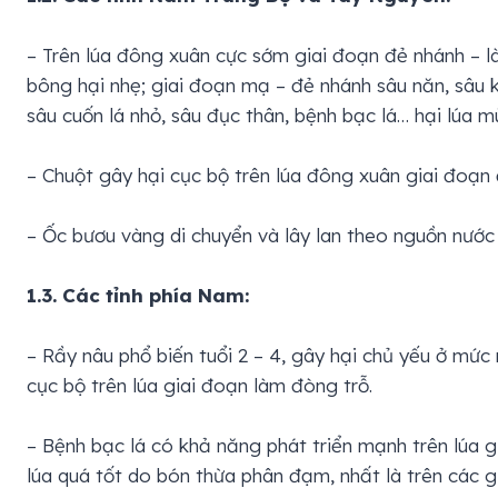
– Trên lúa đông xuân cực sớm giai đoạn đẻ nhánh – 
bông hại nhẹ; giai đoạn mạ – đẻ nhánh sâu năn, sâu ke
sâu cuốn lá nhỏ, sâu đục thân, bệnh bạc lá… hại lúa m
– Chuột gây hại cục bộ trên lúa đông xuân giai đoạn 
– Ốc bươu vàng di chuyển và lây lan theo nguồn nước 
1.3. Các tỉnh phía Nam:
– Rầy nâu phổ biến tuổi 2 – 4, gây hại chủ yếu ở mức 
cục bộ trên lúa giai đoạn làm đòng trỗ.
– Bệnh bạc lá có khả năng phát triển mạnh trên lúa gi
lúa quá tốt do bón thừa phân đạm, nhất là trên cá