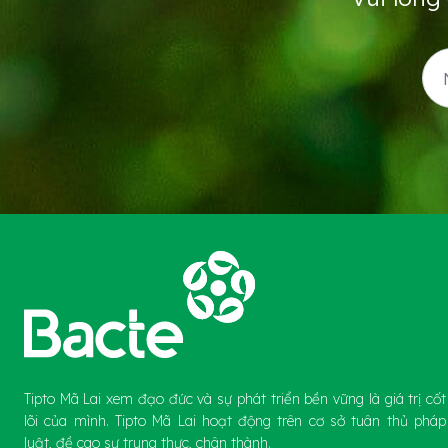
Tipto Mã Lai xem đạo đức và sự phát triển bền vững là giá trị cốt
lõi của mình. Tipto Mã Lai hoạt động trên cơ sở tuân thủ pháp
luật, đề cao sự trung thực, chân thành.