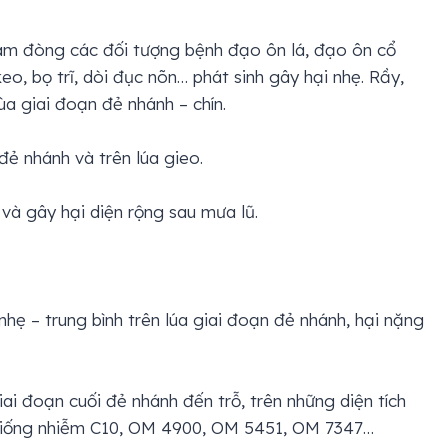
làm đòng các đối tượng bệnh đạo ôn lá, đạo ôn cổ
o, bọ trĩ, dòi đục nõn… phát sinh gây hại nhẹ. Rầy,
ùa giai đoạn đẻ nhánh – chín.
đẻ nhánh và trên lúa gieo.
và gây hại diện rộng sau mưa lũ.
nhẹ – trung bình trên lúa giai đoạn đẻ nhánh, hại nặng
ai đoạn cuối đẻ nhánh đến trỗ, trên những diện tích
c giống nhiễm C10, OM 4900, OM 5451, OM 7347…