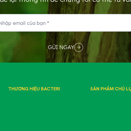
GỬI NGAY
THƯƠNG HIỆU BACTERI
SẢN PHẨM CHỦ L
GIỚI THIỆU
SẢN PHẨM
SẢN PHẨM
CHẾ PHẨM SINH 
TIN TỨC
PHÂN BÓN GỐC
TƯ VẤN KỸ THUẬT
PHÂN BÓN HỮU
LIÊN HỆ
PHÂN BÓN VÔ 