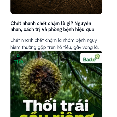
Chết nhanh chết chậm là gì? Nguyên
nhân, cách trị và phòng bệnh hiệu quả
Chết nhanh chết chậm là nhóm bệnh nguy
hiểm thường gặp trên hồ tiêu, gây vàng lá,
thối rễ, héo rũ và chết cây nếu phát hiện trễ.
15
Th6
Muốn xử lý hiệu quả, bà con cần nhận diện
đúng nguyên nhân, dấu hiệu và cách phòng
bệnh từ vùng gốc rễ. 1. Chết nhanh chết...