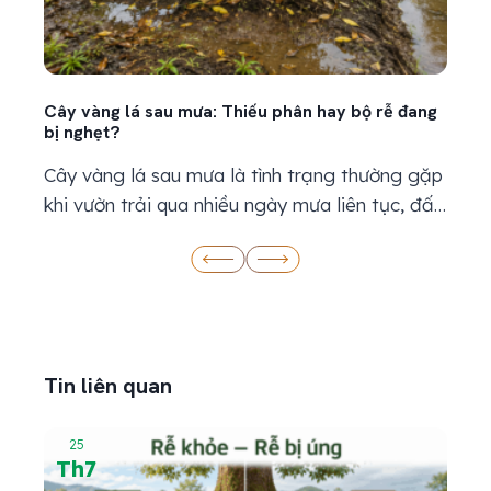
Cây vàng lá sau mưa: Thiếu phân hay bộ rễ đang
Kỹ th
bị nghẹt?
bản
Cây vàng lá sau mưa là tình trạng thường gặp
Kỹ t
khi vườn trải qua nhiều ngày mưa liên tục, đất
thiế
ẩm kéo dài hoặc nước thoát chậm. Khi thấy
khi c
lá chuyển vàng, nhiều bà con thường nghĩ cây
nước
đang thiếu dinh dưỡng và nhanh chóng bón
thời
thêm phân. Tuy nhiên, lá vàng sau mưa chưa...
đang 
Tin liên quan
25
Th7