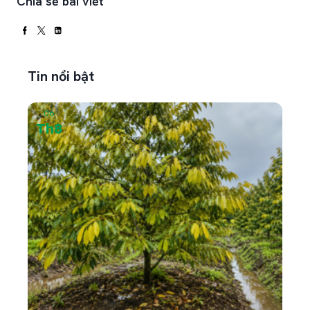
Chia sẻ bài viết
Tin nổi bật
06
05
Th8
Th