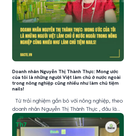
Doanh nhân Nguyễn Thị Thành Thực: Mong ước
của tôi là những người Việt làm chủ ở nước ngoài
trong nông nghiệp cũng nhiều như làm chủ tiệm
nails!
Từ trải nghiệm gắn bó với nông nghiệp, theo
doanh nhân Nguyễn Thị Thành Thực , đâu là
những điểm nhấn có thể xem là thành tựu
29
Th7
quan trọng nhất của ngành hiện nay? Trong
lịch sử, chúng ta từng trải qua nạn đói 1944–