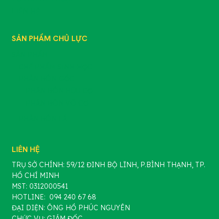
LIÊN HỆ
SẢN PHẨM CHỦ LỰC
SẢN PHẨM
CHẾ PHẨM SINH HỌC
PHÂN BÓN GỐC
PHÂN BÓN HỮU CƠ
PHÂN BÓN VÔ CƠ
PHÂN BÓN LÁ
LIÊN HỆ
TRỤ SỞ CHÍNH: 59/12 ĐINH BỘ LĨNH, P.BÌNH THẠNH, TP.
HỒ CHÍ MINH
MST: 0312000541
HOTLINE: 094 240 67 68
ĐẠI DIỆN: ÔNG HỒ PHÚC NGUYÊN
CHỨC VỤ: GIÁM ĐỐC