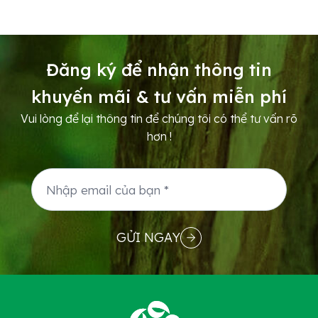
startup công nghệ cao và nhà đầu tư trong,
ngoài nước. The First Demo Day 2025 – Kết
nối nhà đầu tư và startup công nghệ cao
Đăng ký để nhận thông tin
Sáng 29/7, dự án...
khuyến mãi & tư vấn miễn phí
Vui lòng để lại thông tin để chúng tôi có thể tư vấn rõ
hơn !
GỬI NGAY