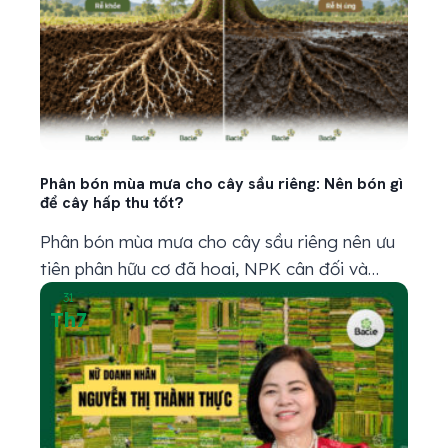
Phân bón mùa mưa cho cây sầu riêng: Nên bón gì
để cây hấp thu tốt?
Phân bón mùa mưa cho cây sầu riêng nên ưu
tiên phân hữu cơ đã hoai, NPK cân đối và
trung vi lượng phù hợp với từng giai đoạn. Tuy
31
Th7
nhiên, trước khi bón, bà con cần kiểm tra đất
và bộ rễ. Nếu đất còn sũng nước, rễ bị thâm
đen hoặc cây vàng...