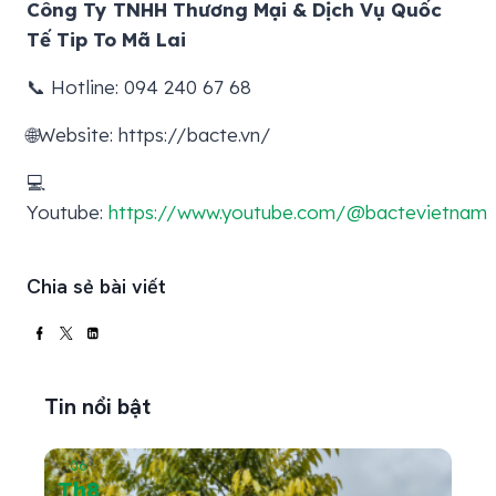
Công Ty TNHH Thương Mại & Dịch Vụ Quốc
Tế Tip To Mã Lai
📞 Hotline: 094 240 67 68
🌐Website: https://bacte.vn/
💻
Youtube:
https://www.youtube.com/@bactevietnam
Chia sẻ bài viết
Tin nổi bật
06
05
Th8
Th