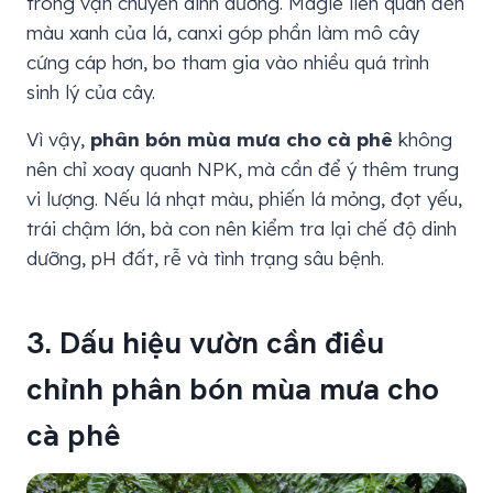
trong vận chuyển dinh dưỡng. Magie liên quan đến
màu xanh của lá, canxi góp phần làm mô cây
cứng cáp hơn, bo tham gia vào nhiều quá trình
sinh lý của cây.
Vì vậy,
phân bón mùa mưa cho cà phê
không
nên chỉ xoay quanh NPK, mà cần để ý thêm trung
vi lượng. Nếu lá nhạt màu, phiến lá mỏng, đọt yếu,
trái chậm lớn, bà con nên kiểm tra lại chế độ dinh
dưỡng, pH đất, rễ và tình trạng sâu bệnh.
3. Dấu hiệu vườn cần điều
chỉnh phân bón mùa mưa cho
cà phê