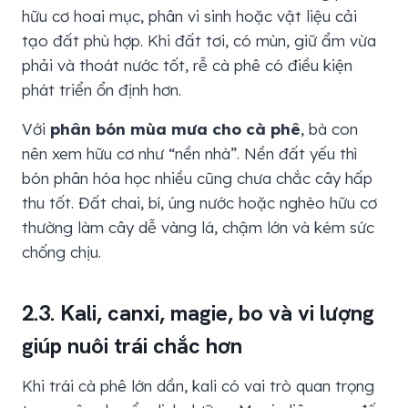
hữu cơ hoai mục, phân vi sinh hoặc vật liệu cải
tạo đất phù hợp. Khi đất tơi, có mùn, giữ ẩm vừa
phải và thoát nước tốt, rễ cà phê có điều kiện
phát triển ổn định hơn.
Với
phân bón mùa mưa cho cà phê
, bà con
nên xem hữu cơ như “nền nhà”. Nền đất yếu thì
bón phân hóa học nhiều cũng chưa chắc cây hấp
thu tốt. Đất chai, bí, úng nước hoặc nghèo hữu cơ
thường làm cây dễ vàng lá, chậm lớn và kém sức
chống chịu.
2.3. Kali, canxi, magie, bo và vi lượng
giúp nuôi trái chắc hơn
Khi trái cà phê lớn dần, kali có vai trò quan trọng