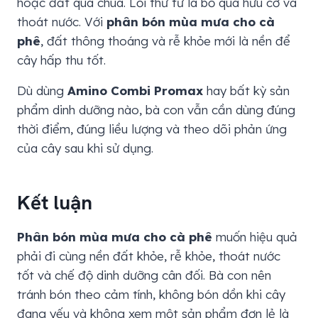
hoặc đất quá chua. Lỗi thứ tư là bỏ qua hữu cơ và
thoát nước. Với
phân bón mùa mưa cho cà
phê
, đất thông thoáng và rễ khỏe mới là nền để
cây hấp thu tốt.
Dù dùng
Amino Combi Promax
hay bất kỳ sản
phẩm dinh dưỡng nào, bà con vẫn cần dùng đúng
thời điểm, đúng liều lượng và theo dõi phản ứng
của cây sau khi sử dụng.
Kết luận
Phân bón mùa mưa cho cà phê
muốn hiệu quả
phải đi cùng nền đất khỏe, rễ khỏe, thoát nước
tốt và chế độ dinh dưỡng cân đối. Bà con nên
tránh bón theo cảm tính, không bón dồn khi cây
đang yếu và không xem một sản phẩm đơn lẻ là