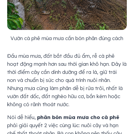
Vườn cà phê mùa mưa cần bón phân đúng cách
Đầu mùa mưa, đất bắt đầu đủ ẩm, rễ cà phê
hoạt động mạnh hơn sau thời gian khô hạn. Đây là
thời điểm cây cần dinh dưỡng để ra lá, giữ trái
non và chuẩn bị sức cho quá trình nuôi nhân.
Nhưng mưa cũng làm phân dễ bị rửa trôi, nhất là
vườn đất dốc, đất nghèo hữu cơ, bồn kém hoặc
không có rãnh thoát nước.
Nói dễ hiểu,
phân bón mùa mưa cho cà phê
phải giải quyết 2 việc cùng lúc: nuôi cây và hạn
chế thất thoát phân. Bà con không nên thấy cây