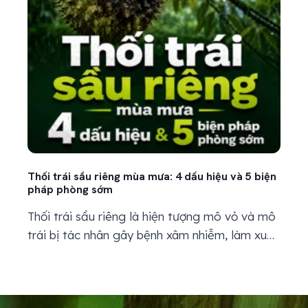
Thối trái sầu riêng mùa mưa: 4 dấu hiệu và 5 biện
pháp phòng sớm
Thối trái sầu riêng là hiện tượng mô vỏ và mô
trái bị tác nhân gây bệnh xâm nhiễm, làm xuất
hiện các vết úng nước, thâm nâu, hoại tử hoặc
thối mềm trên bề mặt trái. Bệnh thường phát
triển mạnh trong mùa mưa, khi ẩm độ không