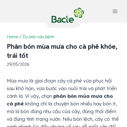
Skip
to
content
Home
/
Dự báo sâu bệnh
Phân bón mùa mưa cho cà phê khỏe,
trái tốt
29/05/2026
Mùa mưa là giai đoạn cây cà phê vừa phục hồi
sau khô hạn, vừa bước vào nuôi trái và phát triển
cành lá. Vì vậy, chọn
phân bón mùa mưa cho
cà phê
không chỉ là chuyện bón nhiều hay bón ít,
mà là bón đúng nhu cầu của cây, đúng thời điểm
và đúng tình trạng vườn. Nếu bón lệch, cây có thể
xanh nhanh lúc đầu nhưng về sau dễ mất cân đối,