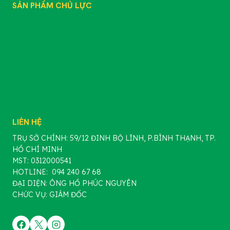
SẢN PHẨM CHỦ LỰC
SẢN PHẨM
CHẾ PHẨM SINH HỌC
PHÂN BÓN GỐC
PHÂN BÓN HỮU CƠ
PHÂN BÓN VÔ CƠ
PHÂN BÓN LÁ
LIÊN HỆ
TRỤ SỞ CHÍNH: 59/12 ĐINH BỘ LĨNH, P.BÌNH THẠNH, TP.
HỒ CHÍ MINH
MST: 0312000541
HOTLINE: 094 240 67 68
ĐẠI DIỆN: ÔNG HỒ PHÚC NGUYÊN
CHỨC VỤ: GIÁM ĐỐC