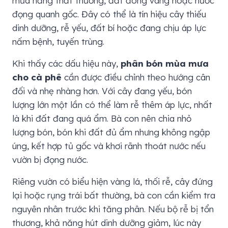
mưa nắng thất thường, đất đóng váng hoặc nước
đọng quanh gốc. Đây có thể là tín hiệu cây thiếu
dinh dưỡng, rễ yếu, đất bí hoặc đang chịu áp lực
nấm bệnh, tuyến trùng.
Khi thấy các dấu hiệu này,
phân bón mùa mưa
cho cà phê
cần được điều chỉnh theo hướng cân
đối và nhẹ nhàng hơn. Với cây đang yếu, bón
lượng lớn một lần có thể làm rễ thêm áp lực, nhất
là khi đất đang quá ẩm. Bà con nên chia nhỏ
lượng bón, bón khi đất đủ ẩm nhưng không ngập
úng, kết hợp tủ gốc và khơi rãnh thoát nước nếu
vườn bị đọng nước.
Riêng vườn có biểu hiện vàng lá, thối rễ, cây đứng
lại hoặc rụng trái bất thường, bà con cần kiểm tra
nguyên nhân trước khi tăng phân. Nếu bộ rễ bị tổn
thương, khả năng hút dinh dưỡng giảm, lúc này