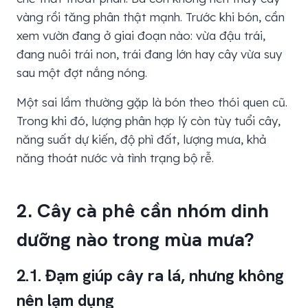
vàng rồi tăng phân thật mạnh. Trước khi bón, cần
xem vườn đang ở giai đoạn nào: vừa đậu trái,
đang nuôi trái non, trái đang lớn hay cây vừa suy
sau một đợt nắng nóng.
Một sai lầm thường gặp là bón theo thói quen cũ.
Trong khi đó, lượng phân hợp lý còn tùy tuổi cây,
năng suất dự kiến, độ phì đất, lượng mưa, khả
năng thoát nước và tình trạng bộ rễ.
2. Cây cà phê cần nhóm dinh
dưỡng nào trong mùa mưa?
2.1. Đạm giúp cây ra lá, nhưng không
nên lạm dụng