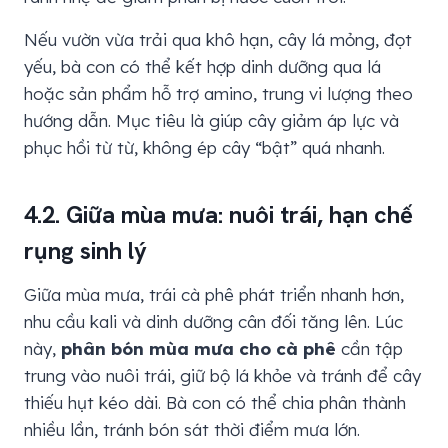
Nếu vườn vừa trải qua khô hạn, cây lá mỏng, đọt
yếu, bà con có thể kết hợp dinh dưỡng qua lá
hoặc sản phẩm hỗ trợ amino, trung vi lượng theo
hướng dẫn. Mục tiêu là giúp cây giảm áp lực và
phục hồi từ từ, không ép cây “bật” quá nhanh.
4.2. Giữa mùa mưa: nuôi trái, hạn chế
rụng sinh lý
Giữa mùa mưa, trái cà phê phát triển nhanh hơn,
nhu cầu kali và dinh dưỡng cân đối tăng lên. Lúc
này,
phân bón mùa mưa cho cà phê
cần tập
trung vào nuôi trái, giữ bộ lá khỏe và tránh để cây
thiếu hụt kéo dài. Bà con có thể chia phân thành
nhiều lần, tránh bón sát thời điểm mưa lớn.