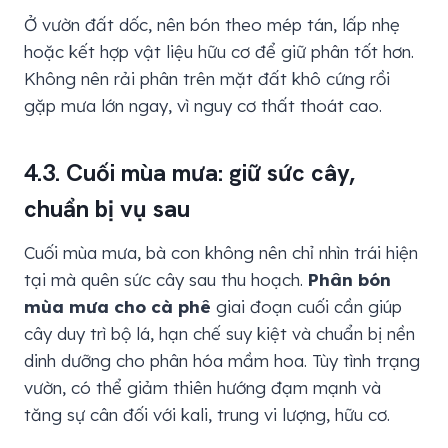
Ở vườn đất dốc, nên bón theo mép tán, lấp nhẹ
hoặc kết hợp vật liệu hữu cơ để giữ phân tốt hơn.
Không nên rải phân trên mặt đất khô cứng rồi
gặp mưa lớn ngay, vì nguy cơ thất thoát cao.
4.3. Cuối mùa mưa: giữ sức cây,
chuẩn bị vụ sau
Cuối mùa mưa, bà con không nên chỉ nhìn trái hiện
tại mà quên sức cây sau thu hoạch.
Phân bón
mùa mưa cho cà phê
giai đoạn cuối cần giúp
cây duy trì bộ lá, hạn chế suy kiệt và chuẩn bị nền
dinh dưỡng cho phân hóa mầm hoa. Tùy tình trạng
vườn, có thể giảm thiên hướng đạm mạnh và
tăng sự cân đối với kali, trung vi lượng, hữu cơ.