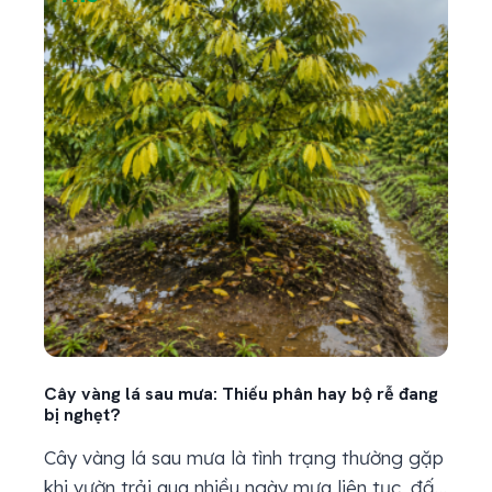
Cây vàng lá sau mưa: Thiếu phân hay bộ rễ đang
Kỹ th
bị nghẹt?
bản
Cây vàng lá sau mưa là tình trạng thường gặp
Kỹ t
khi vườn trải qua nhiều ngày mưa liên tục, đất
thiế