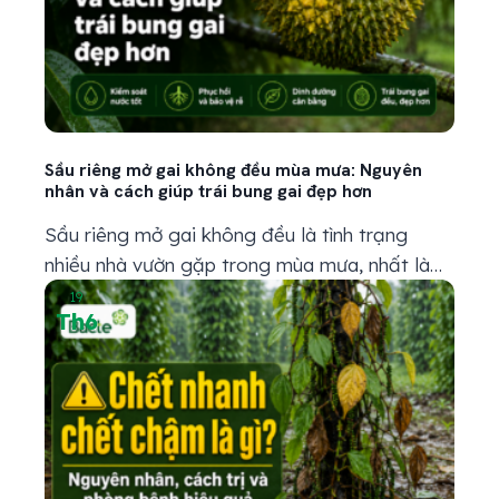
Sầu riêng mở gai không đều mùa mưa: Nguyên
nhân và cách giúp trái bung gai đẹp hơn
Sầu riêng mở gai không đều là tình trạng
nhiều nhà vườn gặp trong mùa mưa, nhất là
khi trái đã bước vào giai đoạn gần thu hoạch.
19
Th6
Có trái gai bung đẹp, vỏ căng, nhìn rất đều;
nhưng cũng có trái gai nù, gai vàng, chỗ mở
chỗ không, trái nhìn thiếu lực hoặc...