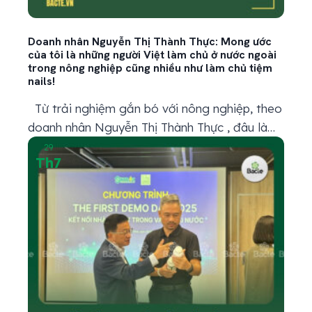
Doanh nhân Nguyễn Thị Thành Thực: Mong ước
của tôi là những người Việt làm chủ ở nước ngoài
trong nông nghiệp cũng nhiều như làm chủ tiệm
nails!
Từ trải nghiệm gắn bó với nông nghiệp, theo
doanh nhân Nguyễn Thị Thành Thực , đâu là
những điểm nhấn có thể xem là thành tựu
29
Th7
quan trọng nhất của ngành hiện nay? Trong
lịch sử, chúng ta từng trải qua nạn đói 1944–
1945, rồi tiếp đến là chiến tranh kéo dài. Tuổi...