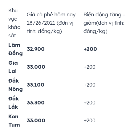
Khu
Giá cà phê hôm nay
Biến động tăng –
vực
28/26/2021 (đơn vị
giảm(đơn vị tính:
khảo
tính: đồng/kg)
đồng/kg)
sát
Lâm
32.900
+200
Đồng
Gia
33.000
+200
Lai
Đắk
33.100
+200
Nông
Đắk
33.300
+200
Lắk
Kon
33.000
+200
Tum