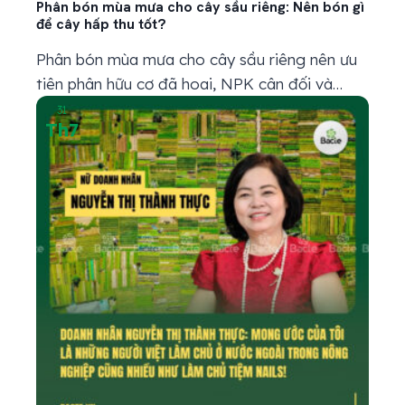
Phân bón mùa mưa cho cây sầu riêng: Nên bón gì
để cây hấp thu tốt?
Phân bón mùa mưa cho cây sầu riêng nên ưu
tiên phân hữu cơ đã hoai, NPK cân đối và
trung vi lượng phù hợp với từng giai đoạn. Tuy
31
Th7
nhiên, trước khi bón, bà con cần kiểm tra đất
và bộ rễ. Nếu đất còn sũng nước, rễ bị thâm
đen hoặc cây vàng...