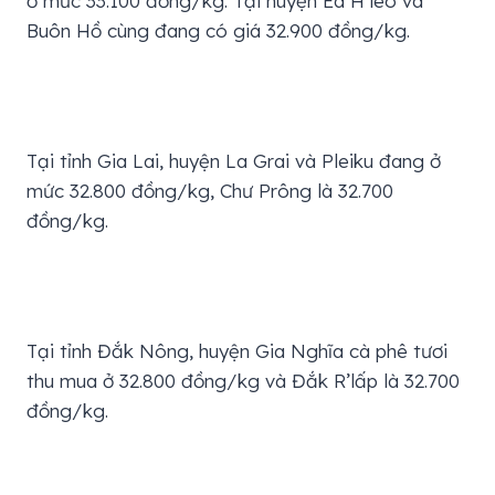
ở mức 33.100 đồng/kg. Tại huyện Ea H’leo và
Buôn Hồ cùng đang có giá 32.900 đồng/kg.
Tại tỉnh Gia Lai, huyện La Grai và Pleiku đang ở
mức 32.800 đồng/kg, Chư Prông là 32.700
đồng/kg.
Tại tỉnh Đắk Nông, huyện Gia Nghĩa cà phê tươi
thu mua ở 32.800 đồng/kg và Đắk R’lấp là 32.700
đồng/kg.