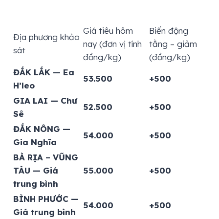
Giá tiêu hôm
Biến động
Địa phương khảo
nay (đơn vị tính
tằng – giảm
sát
đồng/kg)
(đồng/kg)
ĐẮK LẮK — Ea
53.500
+500
H’leo
GIA LAI — Chư
52.500
+500
Sê
ĐẮK NÔNG —
54.000
+500
Gia Nghĩa
BÀ RỊA – VŨNG
TÀU — Giá
55.000
+500
trung bình
BÌNH PHƯỚC —
54.000
+500
Giá trung bình