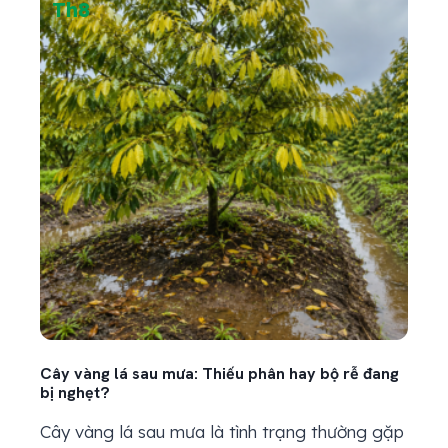
Th8
Th
Cây vàng lá sau mưa: Thiếu phân hay bộ rễ đang
Kỹ th
bị nghẹt?
bản
Cây vàng lá sau mưa là tình trạng thường gặp
Kỹ t