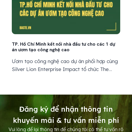
TP. Hồ Chí Minh kết nối nhà đầu tư cho các 1 dự
án ươm tạo công nghệ cao
Ươm tạo công nghệ cao dự án phối hợp cùng
Silver Lion Enterprise Impact tổ chức The
First Demo Day 2025, tạo cầu nối giữa
startup công nghệ cao và nhà đầu tư trong,
ngoài nước. The First Demo Day 2025 – Kết
nối nhà đầu tư và startup công nghệ cao
Đăng ký để nhận thông tin
Sáng 29/7, dự án...
khuyến mãi & tư vấn miễn phí
Vui lòng để lại thông tin để chúng tôi có thể tư vấn rõ