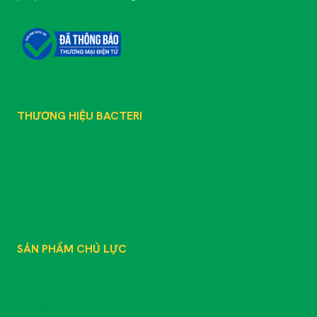
THƯƠNG HIỆU BACTERI
GIỚI THIỆU
SẢN PHẨM
TIN TỨC
TƯ VẤN KỸ THUẬT
LIÊN HỆ
SẢN PHẨM CHỦ LỰC
SẢN PHẨM
CHẾ PHẨM SINH HỌC
PHÂN BÓN GỐC