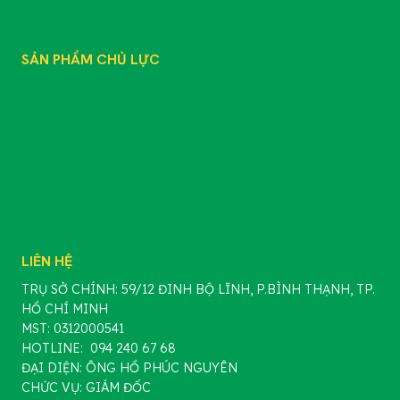
LIÊN HỆ
SẢN PHẨM CHỦ LỰC
SẢN PHẨM
CHẾ PHẨM SINH HỌC
PHÂN BÓN GỐC
PHÂN BÓN HỮU CƠ
PHÂN BÓN VÔ CƠ
PHÂN BÓN LÁ
LIÊN HỆ
TRỤ SỞ CHÍNH: 59/12 ĐINH BỘ LĨNH, P.BÌNH THẠNH, TP.
HỒ CHÍ MINH
MST: 0312000541
HOTLINE: 094 240 67 68
ĐẠI DIỆN: ÔNG HỒ PHÚC NGUYÊN
CHỨC VỤ: GIÁM ĐỐC