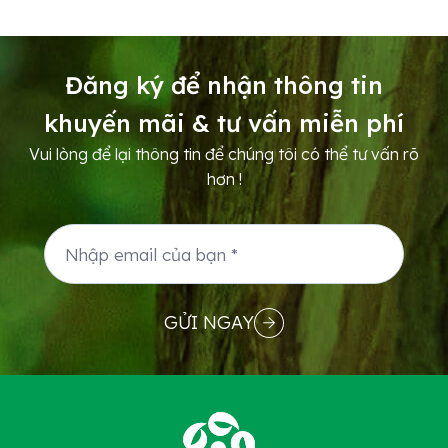
thối mềm trên bề mặt trái. Bệnh thường phát
triển mạnh trong mùa mưa, khi ẩm độ không
khí cao, tán cây rậm rạp,...
Đăng ký để nhận thông tin
khuyến mãi & tư vấn miễn phí
Vui lòng để lại thông tin để chúng tôi có thể tư vấn rõ
hơn !
GỬI NGAY