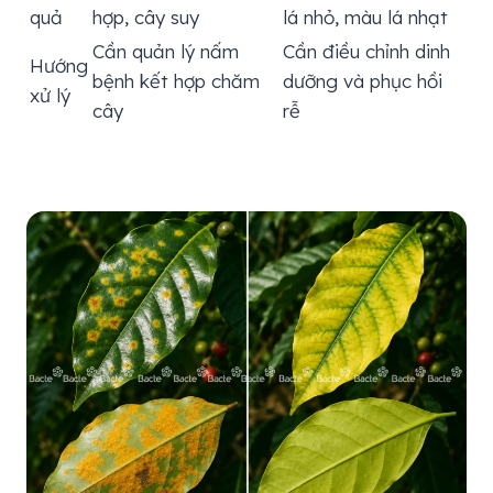
quả
hợp, cây suy
lá nhỏ, màu lá nhạt
Cần quản lý nấm
Cần điều chỉnh dinh
Hướng
bệnh kết hợp chăm
dưỡng và phục hồi
xử lý
cây
rễ