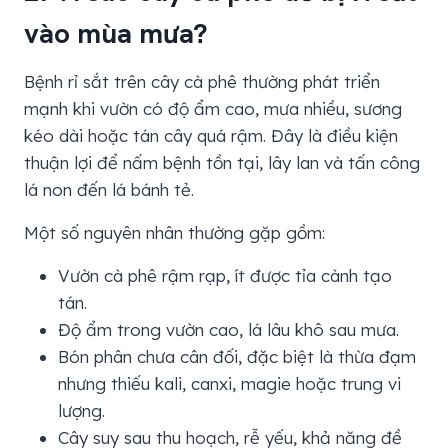
vào mùa mưa?
Bệnh rỉ sắt trên cây cà phê thường phát triển
mạnh khi vườn có độ ẩm cao, mưa nhiều, sương
kéo dài hoặc tán cây quá rậm. Đây là điều kiện
thuận lợi để nấm bệnh tồn tại, lây lan và tấn công
lá non đến lá bánh tẻ.
Một số nguyên nhân thường gặp gồm:
Vườn cà phê rậm rạp, ít được tỉa cành tạo
tán.
Độ ẩm trong vườn cao, lá lâu khô sau mưa.
Bón phân chưa cân đối, đặc biệt là thừa đạm
nhưng thiếu kali, canxi, magie hoặc trung vi
lượng.
Cây suy sau thu hoạch, rễ yếu, khả năng đề