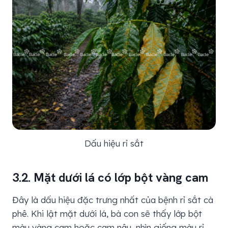
Dấu hiệu rỉ sắt
3.2. Mặt dưới lá có lớp bột vàng cam
Đây là dấu hiệu đặc trưng nhất của bệnh rỉ sắt cà
phê. Khi lật mặt dưới lá, bà con sẽ thấy lớp bột
màu vàng cam hoặc cam nâu, nhìn giống màu rỉ