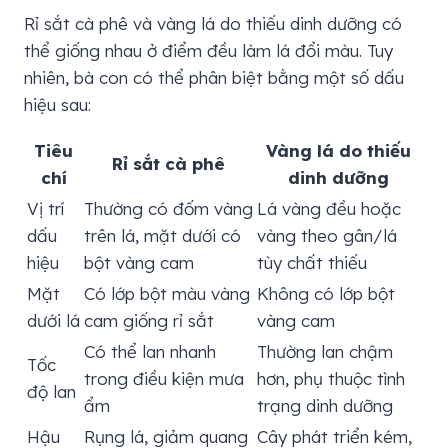
Rỉ sắt cà phê và vàng lá do thiếu dinh dưỡng có
thể giống nhau ở điểm đều làm lá đổi màu. Tuy
nhiên, bà con có thể phân biệt bằng một số dấu
hiệu sau:
Tiêu
Vàng lá do thiếu
Rỉ sắt cà phê
chí
dinh dưỡng
Vị trí
Thường có đốm vàng
Lá vàng đều hoặc
dấu
trên lá, mặt dưới có
vàng theo gân/lá
hiệu
bột vàng cam
tùy chất thiếu
Mặt
Có lớp bột màu vàng
Không có lớp bột
dưới lá
cam giống rỉ sắt
vàng cam
Có thể lan nhanh
Thường lan chậm
Tốc
trong điều kiện mưa
hơn, phụ thuộc tình
độ lan
ẩm
trạng dinh dưỡng
Hậu
Rụng lá, giảm quang
Cây phát triển kém,