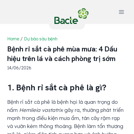
Skip
to
content
Home
/
Dự báo sâu bệnh
Bệnh rỉ sắt cà phê mùa mưa: 4 Dấu
hiệu trên lá và cách phòng trị sớm
14/06/2026
1. Bệnh rỉ sắt cà phê là gì?
Bệnh rỉ sắt cà phê là bệnh hại lá quan trọng do
nấm
Hemileia vastatrix
gây ra, thường phát triển
mạnh trong điều kiện mưa ẩm, tán cây rậm rạp
và vườn kém thông thoáng. Bệnh làm tổn thương