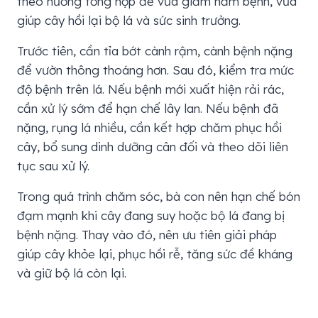
theo hướng tổng hợp để vừa giảm nấm bệnh, vừa
giúp cây hồi lại bộ lá và sức sinh trưởng.
Trước tiên, cần tỉa bớt cành rậm, cành bệnh nặng
để vườn thông thoáng hơn. Sau đó, kiểm tra mức
độ bệnh trên lá. Nếu bệnh mới xuất hiện rải rác,
cần xử lý sớm để hạn chế lây lan. Nếu bệnh đã
nặng, rụng lá nhiều, cần kết hợp chăm phục hồi
cây, bổ sung dinh dưỡng cân đối và theo dõi liên
tục sau xử lý.
Trong quá trình chăm sóc, bà con nên hạn chế bón
đạm mạnh khi cây đang suy hoặc bộ lá đang bị
bệnh nặng. Thay vào đó, nên ưu tiên giải pháp
giúp cây khỏe lại, phục hồi rễ, tăng sức đề kháng
và giữ bộ lá còn lại.