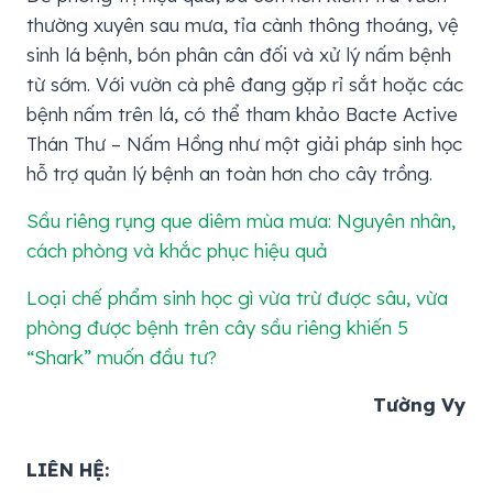
thường xuyên sau mưa, tỉa cành thông thoáng, vệ
sinh lá bệnh, bón phân cân đối và xử lý nấm bệnh
từ sớm. Với vườn cà phê đang gặp rỉ sắt hoặc các
bệnh nấm trên lá, có thể tham khảo Bacte Active
Thán Thư – Nấm Hồng như một giải pháp sinh học
hỗ trợ quản lý bệnh an toàn hơn cho cây trồng.
Sầu riêng rụng que diêm mùa mưa: Nguyên nhân,
cách phòng và khắc phục hiệu quả
Loại chế phẩm sinh học gì vừa trừ được sâu, vừa
phòng được bệnh trên cây sầu riêng khiến 5
“Shark” muốn đầu tư?
Tường Vy
LIÊN HỆ: