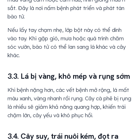
sắt. Đây là nơi nấm bệnh phát triển và phát tán
bào tử.
Nếu lấy tay chạm nhẹ, lớp bột này có thể dính
vào tay. Khi gặp gió, mưa hoặc quá trình chăm
sóc vườn, bào tử có thể lan sang lá khác và cây
khác.
3.3. Lá bị vàng, khô mép và rụng sớm
Khi bệnh nặng hơn, các vết bệnh mở rộng, lá mất
màu xanh, vàng nhanh rồi rụng. Cây cà phê bị rụng
lá nhiều sẽ giảm khả năng quang hợp, khiến trái
chậm lớn, cây yếu và khó phục hồi.
3.4. Cây suy, trái nuôi kém, đọt ra