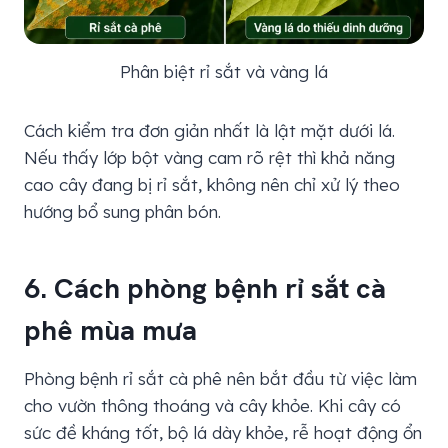
Phân biệt rỉ sắt và vàng lá
Cách kiểm tra đơn giản nhất là lật mặt dưới lá.
Nếu thấy lớp bột vàng cam rõ rệt thì khả năng
cao cây đang bị rỉ sắt, không nên chỉ xử lý theo
hướng bổ sung phân bón.
6. Cách phòng bệnh rỉ sắt cà
phê mùa mưa
Phòng bệnh rỉ sắt cà phê nên bắt đầu từ việc làm
cho vườn thông thoáng và cây khỏe. Khi cây có
sức đề kháng tốt, bộ lá dày khỏe, rễ hoạt động ổn