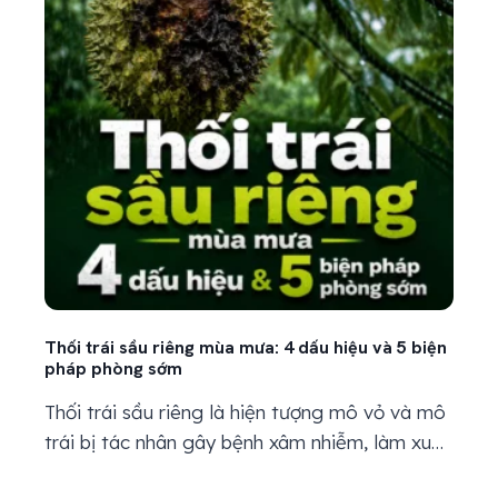
bệnh từ vùng gốc rễ. 1. Chết nhanh chết...
Thối trái sầu riêng mùa mưa: 4 dấu hiệu và 5 biện
pháp phòng sớm
Thối trái sầu riêng là hiện tượng mô vỏ và mô
trái bị tác nhân gây bệnh xâm nhiễm, làm xuất
hiện các vết úng nước, thâm nâu, hoại tử hoặc