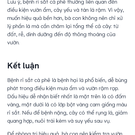
Lưu ý, bệnh rỉ sắt cà phê thường liên quan đến
điều kiện vườn ẩm, cây yếu và tán lá rậm. Vì vậy,
muốn hiệu quả bền hơn, bà con không nên chỉ xử
lý phần lá mà cần chăm lại tổng thể cả cây: từ
đất, rễ, dinh dưỡng đến độ thông thoáng của
vườn.
Kết luận
Bệnh rỉ sắt cà phê là bệnh hại lá phổ biến, dễ bùng
phát trong điều kiện mưa ẩm và vườn rậm rạp.
Dấu hiệu dễ nhận biết nhất là mặt trên lá có đốm
vàng, mặt dưới lá có lớp bột vàng cam giống màu
rỉ sắt. Nếu để bệnh nặng, cây có thể rụng lá, giảm
quang hợp, nuôi trái kém và suy yếu sau vụ.
Để phòng trị hiệu quả, bà con nên kiểm tra vườn