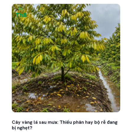
06
05
Th8
Th
Cây vàng lá sau mưa: Thiếu phân hay bộ rễ đang
Kỹ th
bị nghẹt?
bản