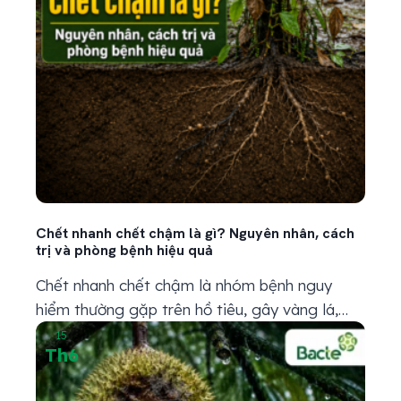
Chết nhanh chết chậm là gì? Nguyên nhân, cách
trị và phòng bệnh hiệu quả
Chết nhanh chết chậm là nhóm bệnh nguy
hiểm thường gặp trên hồ tiêu, gây vàng lá,
thối rễ, héo rũ và chết cây nếu phát hiện trễ.
15
Th6
Muốn xử lý hiệu quả, bà con cần nhận diện
đúng nguyên nhân, dấu hiệu và cách phòng