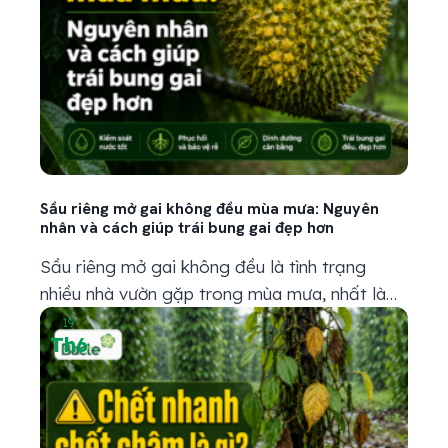
Sầu riêng mở gai không đều mùa mưa: Nguyên
nhân và cách giúp trái bung gai đẹp hơn
Sầu riêng mở gai không đều là tình trạng
nhiều nhà vườn gặp trong mùa mưa, nhất là
khi trái đã bước vào giai đoạn gần thu hoạch.
19
Th6
Có trái gai bung đẹp, vỏ căng, nhìn rất đều;
nhưng cũng có trái gai nù, gai vàng, chỗ mở
chỗ không, trái nhìn thiếu lực hoặc...