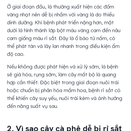
Ở giai đoạn đầu, lá thường xuất hiện các đốm
vàng nhạt nên dễ bị nhầm với vàng lá do thiếu
dinh dưỡng. Khi bệnh phát triển nặng hơn, mặt
dưới lá hình thành lớp bột màu vàng cam đến nâu
cam giống màu rỉ sắt. Đây là ổ bào tử nấm, có
thể phát tán và lây lan nhanh trong điều kiện ẩm
độ cao.
Nếu không được phát hiện và xử lý sớm, lá bệnh
sẽ già hóa, rụng sớm, làm cây mất bộ lá quang
hợp cần thiết. Đặc biệt trong giai đoạn nuôi trái
hoặc chuẩn bị phân hóa mầm hoa, bệnh rỉ sắt có
thể khiến cây suy yếu, nuôi trái kém và ảnh hưởng
đến năng suất vụ sau.
2. Vì sao cây cà phê dễ bị rỉ sắt